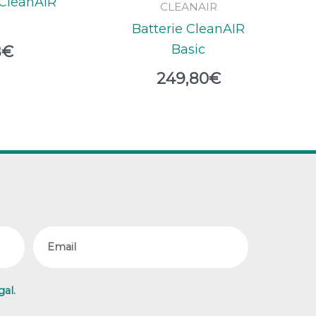
 CleanAIR
CLEANAIR
c
Batterie CleanAIR
Basic
8
€
249,80
€
Email
gal.