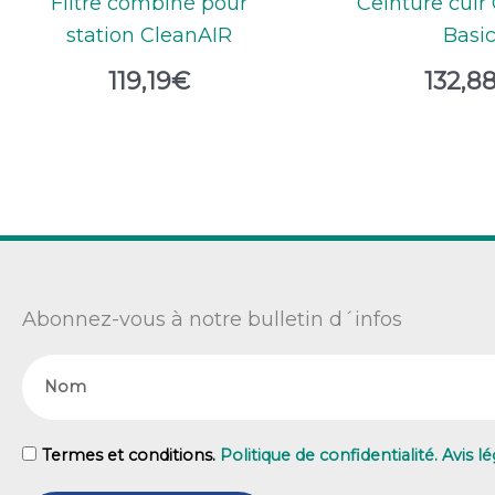
Filtre combiné pour
Ceinture cuir
station CleanAIR
Basi
119,19
€
132,8
Abonnez-vous à notre bulletin d´infos
Nom
GDPR
Termes et conditions.
Politique de confidentialité. Avis lé