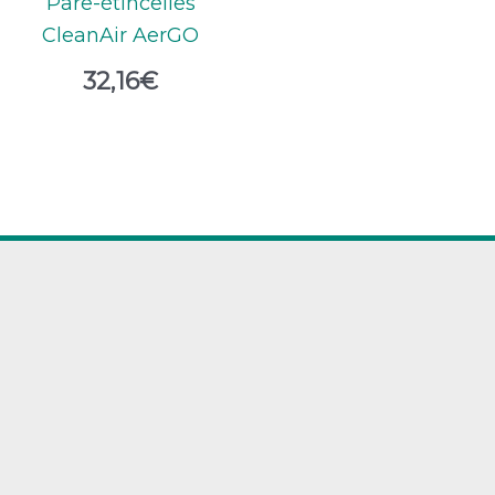
Pare-étincelles
CleanAir AerGO
32,16
€