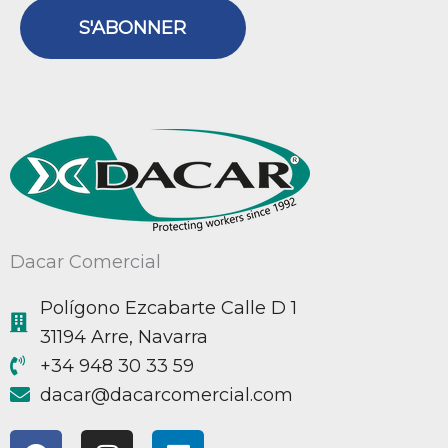
S'ABONNER
Dacar Comercial
Polígono Ezcabarte Calle D 1
31194 Arre, Navarra
+34 948 30 33 59
@racad
moc.laicremocracad
F
I
L