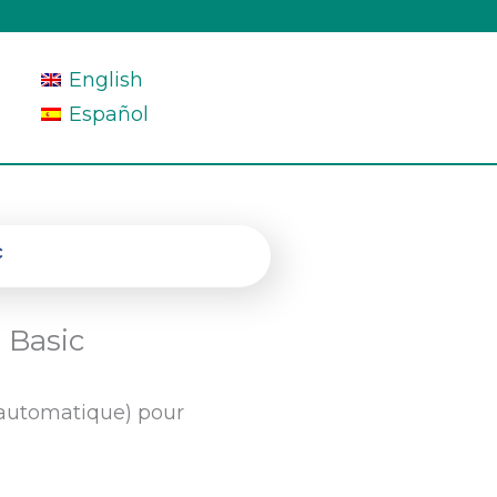
English
Español
c
 Basic
t automatique) pour