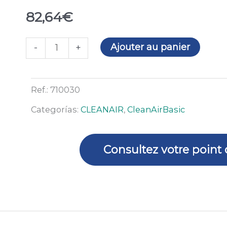
82,64
€
quantité
Ajouter au panier
-
+
de
Chargeur
de
Ref.:
710030
batterie
Categorías:
CLEANAIR
,
CleanAirBasic
CleanAIR
Basic
Consultez votre point