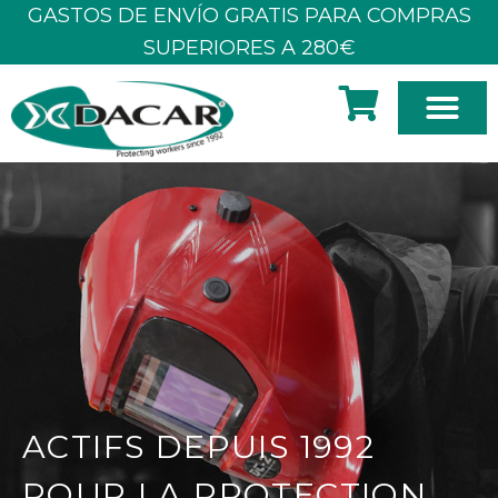
Aller
GASTOS DE ENVÍO GRATIS PARA COMPRAS
au
SUPERIORES A 280€
contenu
À PROPOS DE NOUS
ACTIFS DEPUIS 1992
POUR LA PROTECTION