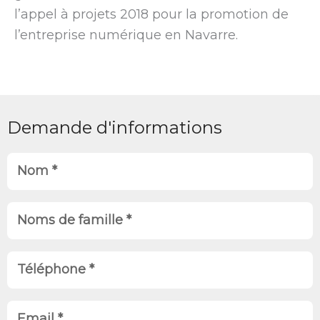
l’appel à projets 2018 pour la promotion de
l’entreprise numérique en Navarre.
Demande d'informations
N
o
m
N
o
m
T
s
é
d
l
E
e