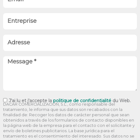
é
m
f
p
a
a
E
h
i
m
n
o
l
i
t
n
A
l
r
e
d
l
e
r
M
e
p
e
e
r
s
s
i
s
s
s
e
a
e
G
J'ai lu et j'accepte la
politique de confidentialité
du Web.
DACAR COMERCIALIZACION, S.L., como responsable del
g
D
tratamiento, le informa que sus datos son recabados con la
e
finalidad de: Recoger los datos de carácter personal que sean
P
obtenidos a través de los formularios de contacto disponibles en
la página web de la empresa para el contacto con el solicitante y
R
envío de boletines publicitarios. La base jurídica para el
tratamiento es el consentimiento del interesado. Sus datos no se