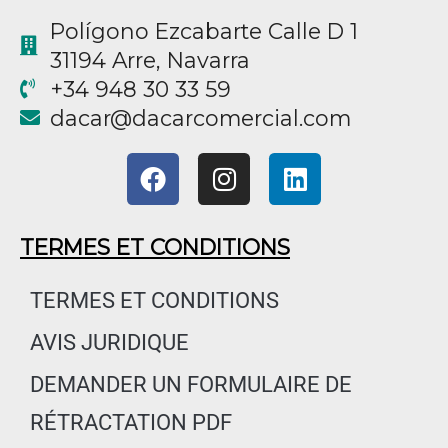
Polígono Ezcabarte Calle D 1
31194 Arre, Navarra
+34 948 30 33 59
@racad
moc.laicremocracad
F
I
L
a
n
i
c
s
n
e
t
k
TERMES ET CONDITIONS
b
a
e
o
g
d
TERMES ET CONDITIONS
o
r
i
AVIS JURIDIQUE
k
a
n
m
DEMANDER UN FORMULAIRE DE
RÉTRACTATION PDF