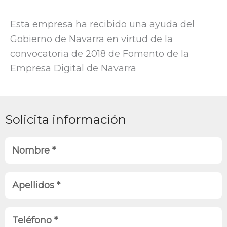
Esta empresa ha recibido una ayuda del
Gobierno de Navarra en virtud de la
convocatoria de 2018 de Fomento de la
Empresa Digital de Navarra
Solicita información
N
o
m
A
b
p
r
e
T
e
l