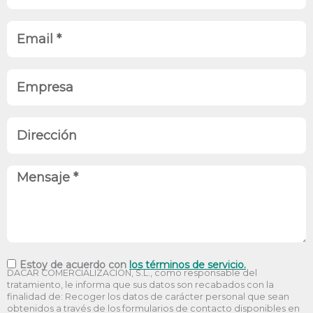
e
l
l
E
i
é
m
d
f
a
o
E
o
i
s
m
n
l
p
o
D
r
i
e
r
M
s
e
e
a
c
n
c
s
i
a
R
Estoy de acuerdo con
los términos de servicio.
ó
DACAR COMERCIALIZACION, S.L., como responsable del
j
G
tratamiento, le informa que sus datos son recabados con la
n
e
finalidad de: Recoger los datos de carácter personal que sean
P
obtenidos a través de los formularios de contacto disponibles en