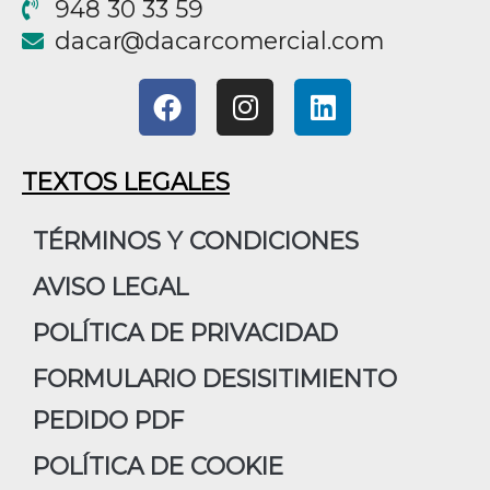
948 30 33 59
@racad
moc.laicremocracad
F
I
L
a
n
i
c
s
n
e
t
k
TEXTOS LEGALES
b
a
e
o
g
d
TÉRMINOS Y CONDICIONES
o
r
i
AVISO LEGAL
k
a
n
m
POLÍTICA DE PRIVACIDAD
FORMULARIO DESISITIMIENTO
PEDIDO PDF
POLÍTICA DE COOKIE