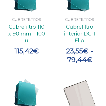
prec
des
23,
CUBREFILTROS
CUBREFILTROS
Cubrefiltro 110
Cubrefiltro
has
x 90 mm – 100
interior DC-1
79,
u
Flip
115,42
€
23,55
€
-
79,44
€