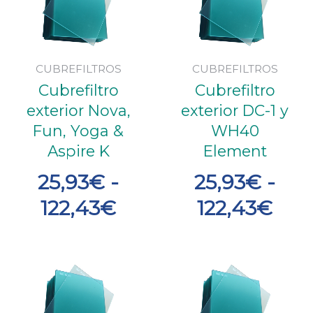
precios:
prec
desde
des
25,93€
25,
CUBREFILTROS
CUBREFILTROS
Cubrefiltro
Cubrefiltro
hasta
has
exterior Nova,
exterior DC-1 y
122,43€
122
Fun, Yoga &
WH40
Aspire K
Element
25,93
€
-
25,93
€
-
122,43
€
122,43
€
Ran
de