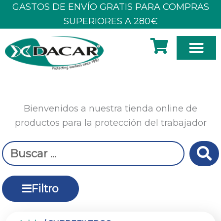
Ir
GASTOS DE ENVÍO GRATIS PARA COMPRAS
al
SUPERIORES A 280€
contenido
SOBRE N
Bienvenidos a nuestra tienda online de
productos para la protección del trabajador
Search
...
Filtro