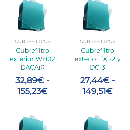
Rango
Ran
de
de
precios:
prec
desde
des
32,89€
27,
CUBREFILTROS
CUBREFILTROS
Cubrefiltro
Cubrefiltro
hasta
has
exterior WH02
exterior DC-2 y
155,23€
149,
DACAiR
DC-3
32,89
€
-
27,44
€
-
155,23
€
149,51
€
Rango
Ran
de
de