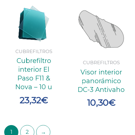
CUBREFILTROS
Cubrefiltro
CUBREFILTROS
interior El
Visor interior
Paso F11 &
panorámico
Nova – 10 u
DC-3 Antivaho
23,32
€
10,30
€
1
2
→