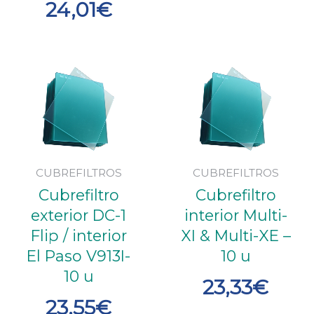
24,01
€
CUBREFILTROS
CUBREFILTROS
Cubrefiltro
Cubrefiltro
exterior DC-1
interior Multi-
Flip / interior
XI & Multi-XE –
El Paso V913I-
10 u
10 u
23,33
€
23,55
€