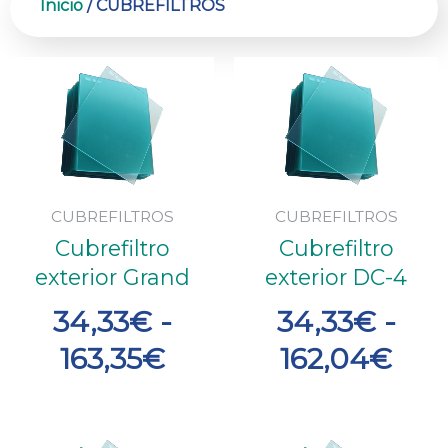
Inicio
/ CUBREFILTROS
Rango
Ra
de
de
precios:
prec
desde
des
34,33€
34,
CUBREFILTROS
CUBREFILTROS
Cubrefiltro
Cubrefiltro
hasta
has
exterior Grand
exterior DC-4
163,35€
162
34,33
€
-
34,33
€
-
163,35
€
162,04
€