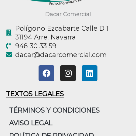
Dacar Comercial
Polígono Ezcabarte Calle D 1
31194 Arre, Navarra
948 30 33 59
@racad
moc.laicremocracad
F
I
L
a
n
i
c
s
n
e
t
k
TEXTOS LEGALES
b
a
e
o
g
d
TÉRMINOS Y CONDICIONES
o
r
i
AVISO LEGAL
k
a
n
m
POLÍTICA DE PRIVACIDAD