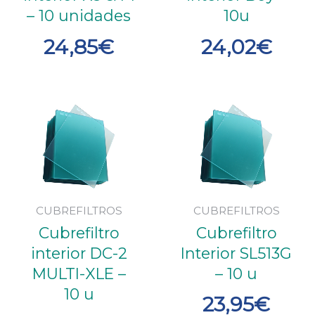
– 10 unidades
10u
24,85
€
24,02
€
CUBREFILTROS
CUBREFILTROS
Cubrefiltro
Cubrefiltro
interior DC-2
Interior SL513G
MULTI-XLE –
– 10 u
10 u
23,95
€