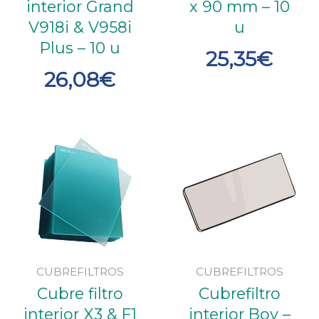
interior Grand
x 90 mm – 10
V918i & V958i
u
Plus – 10 u
25,35
€
26,08
€
CUBREFILTROS
CUBREFILTROS
Cubre filtro
Cubrefiltro
interior X3 & F1
interior Boy –