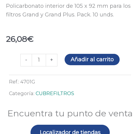
Policarbonato interior de 105 x 92 mm para los
filtros Grand y Grand Plus. Pack. 10 unds.
26,08
€
Cubrefiltro
Añadir al carrito
-
+
interior
Grand
Ref.:
4701G
V918i
&
Categoría:
CUBREFILTROS
V958i
Plus
Encuentra tu punto de venta
-
10
Localizador de tiendas