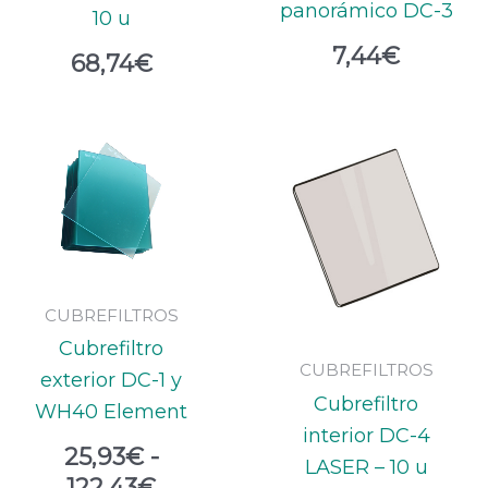
panorámico DC-3
10 u
7,44
€
68,74
€
Rango
de
precios:
desde
25,93€
hasta
CUBREFILTROS
122,43€
Cubrefiltro
CUBREFILTROS
exterior DC-1 y
Cubrefiltro
WH40 Element
interior DC-4
25,93
€
-
LASER – 10 u
122,43
€