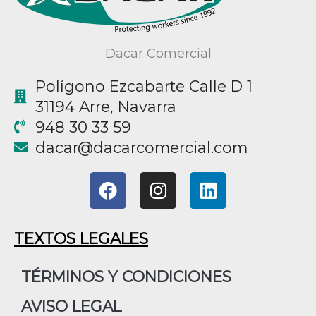
Dacar Comercial
Polígono Ezcabarte Calle D 1
31194 Arre, Navarra
948 30 33 59
@racad
moc.laicremocracad
F
I
L
a
n
i
c
s
n
e
t
k
TEXTOS LEGALES
b
a
e
o
g
d
TÉRMINOS Y CONDICIONES
o
r
i
AVISO LEGAL
k
a
n