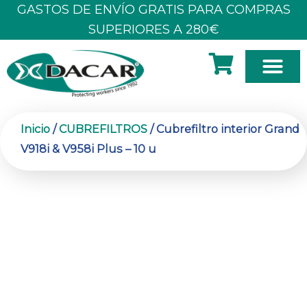
Ir
GASTOS DE ENVÍO GRATIS PARA COMPRAS
al
SUPERIORES A 280€
contenido
SOBRE N
Inicio
/
CUBREFILTROS
/ Cubrefiltro interior Grand
V918i & V958i Plus – 10 u