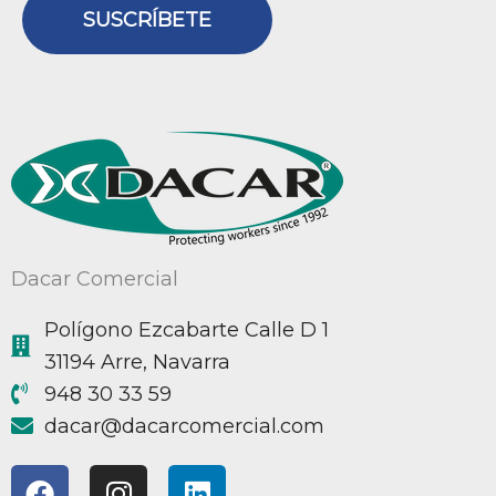
SUSCRÍBETE
Dacar Comercial
Polígono Ezcabarte Calle D 1
31194 Arre, Navarra
948 30 33 59
@racad
moc.laicremocracad
F
I
L