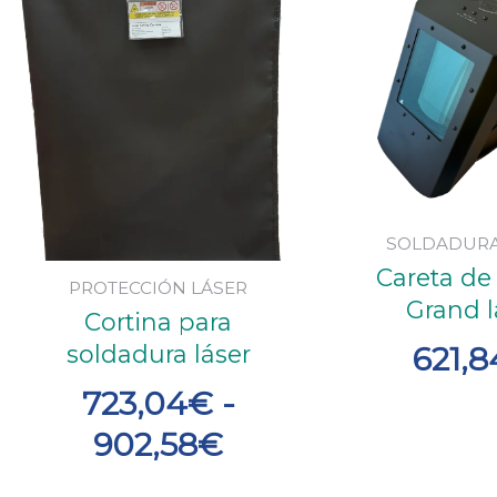
de
precios:
desde
723,04€
hasta
902,58€
SOLDADURA
Careta de
PROTECCIÓN LÁSER
Grand l
Cortina para
soldadura láser
621,8
723,04
€
-
902,58
€