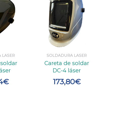
 LASER
SOLDADURA LASER
 soldar
Careta de soldar
áser
DC-4 láser
4
€
173,80
€