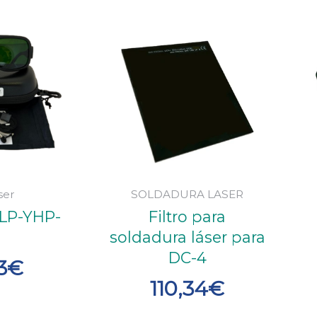
ser
SOLDADURA LASER
 LP-YHP-
Filtro para
soldadura láser para
DC-4
3
€
110,34
€