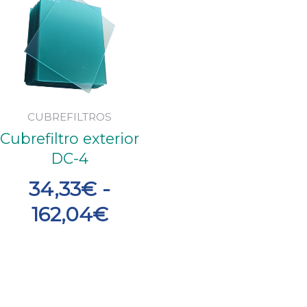
de
precios:
desde
34,33€
hasta
CUBREFILTROS
Cubrefiltro exterior
162,04€
DC-4
34,33
€
-
162,04
€