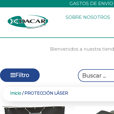
Ir
GASTOS DE ENVÍO
al
SOBRE NOSOTROS
contenido
Bienvenidos a nuestra tiend
Search
Filtro
...
Inicio
/ PROTECCIÓN LÁSER
Rango