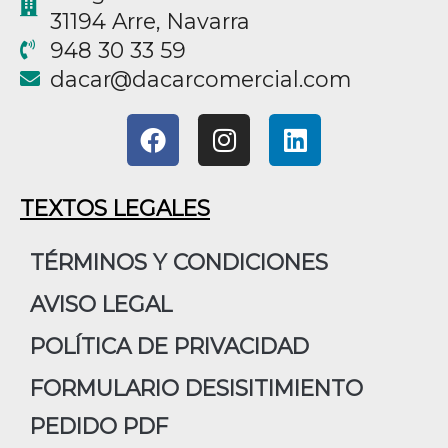
31194 Arre, Navarra
948 30 33 59
@racad
moc.laicremocracad
F
I
L
a
n
i
c
s
n
e
t
k
TEXTOS LEGALES
b
a
e
o
g
d
TÉRMINOS Y CONDICIONES
o
r
i
AVISO LEGAL
k
a
n
m
POLÍTICA DE PRIVACIDAD
FORMULARIO DESISITIMIENTO
PEDIDO PDF