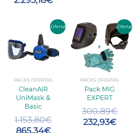
El
El
El
El
¡Oferta!
¡Oferta!
precio
precio
pre
pre
actual
original
act
ori
es:
era:
es:
era:
865,34€.
1.153,80€.
232
300
PACKS OFERTAS
PACKS OFERTAS
CleanAIR
Pack MIG
UniMask &
EXPERT
Basic
300,89
€
1.153,80
€
232,93
€
865,34
€