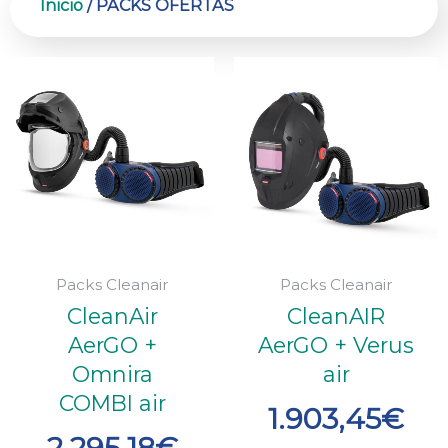
Inicio
/ PACKS OFERTAS
Packs Cleanair
Packs Cleanair
CleanAir
CleanAIR
AerGO +
AerGO + Verus
Omnira
air
COMBI air
1.903,45
€
2.295,18
€