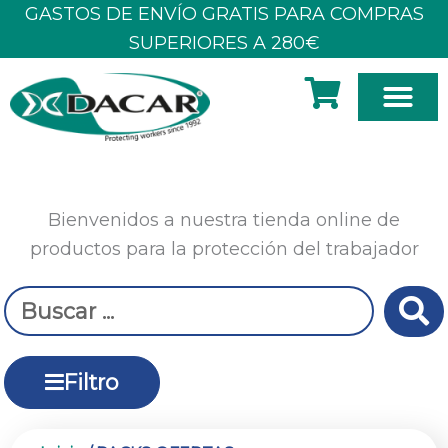
Ir
GASTOS DE ENVÍO GRATIS PARA COMPRAS
al
SUPERIORES A 280€
contenido
SOBRE N
Bienvenidos a nuestra tienda online de
productos para la protección del trabajador
Search
...
Filtro