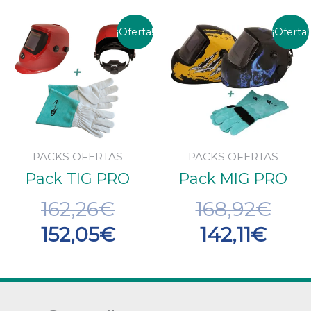
El
El
El
El
¡Oferta!
¡Oferta!
precio
precio
prec
pre
original
actual
actu
orig
era:
es:
es:
era:
162,26€.
152,05€.
142,1
168,
PACKS OFERTAS
PACKS OFERTAS
Pack TIG PRO
Pack MIG PRO
162,26
€
168,92
€
152,05
€
142,11
€