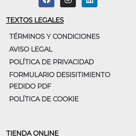
a
n
i
c
s
n
e
t
k
TEXTOS LEGALES
b
a
e
o
g
d
TÉRMINOS Y CONDICIONES
o
r
i
AVISO LEGAL
k
a
n
m
POLÍTICA DE PRIVACIDAD
FORMULARIO DESISITIMIENTO
PEDIDO PDF
POLÍTICA DE COOKIE
TIENDA ONLINE