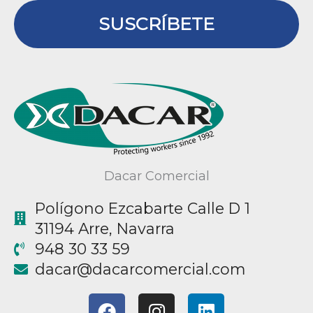
SUSCRÍBETE
Dacar Comercial
Polígono Ezcabarte Calle D 1
31194 Arre, Navarra
948 30 33 59
@racad
moc.laicremocracad
F
I
L