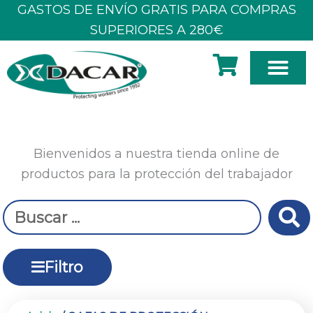
Ir
GASTOS DE ENVÍO GRATIS PARA COMPRAS
al
SUPERIORES A 280€
contenido
SOBRE N
Bienvenidos a nuestra tienda online de
productos para la protección del trabajador
Search
...
Filtro