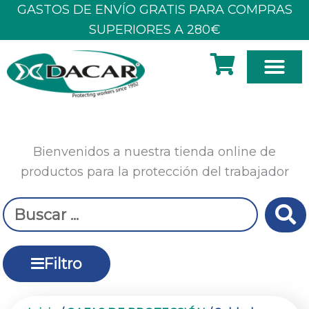
Ir
GASTOS DE ENVÍO GRATIS PARA COMPRAS
al
SUPERIORES A 280€
contenido
SOBRE N
Bienvenidos a nuestra tienda online de
productos para la protección del trabajador
Search
...
Filtro