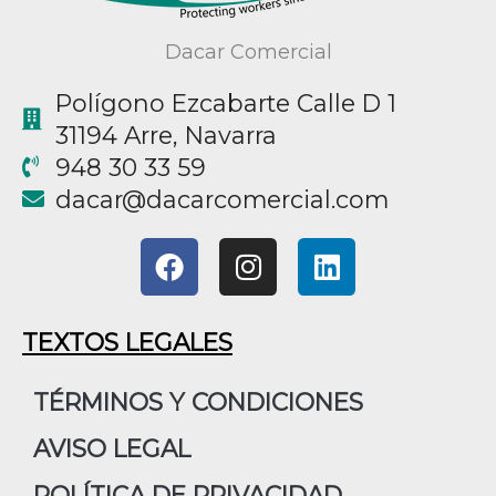
Dacar Comercial
Polígono Ezcabarte Calle D 1
31194 Arre, Navarra
948 30 33 59
@racad
moc.laicremocracad
F
I
L
a
n
i
c
s
n
e
t
k
TEXTOS LEGALES
b
a
e
o
g
d
TÉRMINOS Y CONDICIONES
o
r
i
AVISO LEGAL
k
a
n
m
POLÍTICA DE PRIVACIDAD