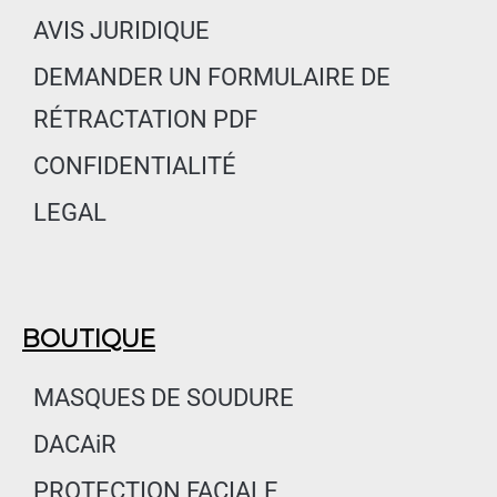
o
r
i
AVIS JURIDIQUE
k
a
n
m
DEMANDER UN FORMULAIRE DE
RÉTRACTATION PDF
CONFIDENTIALITÉ
LEGAL
BOUTIQUE
MASQUES DE SOUDURE
DACAiR
PROTECTION FACIALE