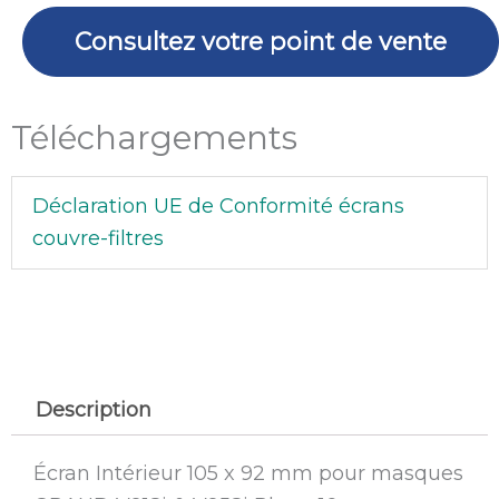
92
mm
Consultez votre point de vente
pour
masques
Téléchargements
GRAND
V918i
&
Déclaration UE de Conformité écrans
V958i
couvre-filtres
Plus
-
10
u
Description
Écran Intérieur 105 x 92 mm pour masques