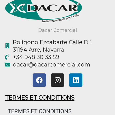
Dacar Comercial
Polígono Ezcabarte Calle D 1
31194 Arre, Navarra
+34 948 30 33 59
@racad
moc.laicremocracad
F
I
L
a
n
i
c
s
n
e
t
k
TERMES ET CONDITIONS
b
a
e
o
g
d
TERMES ET CONDITIONS