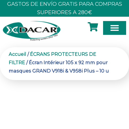
Aller
GASTOS DE ENVÍO GRATIS PARA COMPRAS
au
SUPERIORES A 280€
contenu
À PROPOS DE NOUS
Accueil
/
ÉCRANS PROTECTEURS DE
FILTRE
/ Écran Intérieur 105 x 92 mm pour
masques GRAND V918i & V958i Plus – 10 u