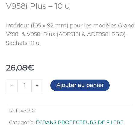
V958i Plus – 10 u
Intérieur (105 x 92 mm) pour les modèles Grand
V918I & V958i Plus (ADF918I & ADF958I PRO).
Sachets 10 u.
26,08
€
quantité
Ajouter au panier
-
+
de
Écran
Intérieur
Ref.:
4701G
105
Categoría:
ÉCRANS PROTECTEURS DE FILTRE
x