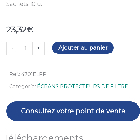
Sachets 10 u.
23,32
€
quantité
Ajouter au panier
-
+
de
Intérieur
El
Ref.:
4701ELPP
Paso
Categoría:
ÉCRANS PROTECTEURS DE FILTRE
V913E
Plus
Consultez votre point de vente
Téléchargements