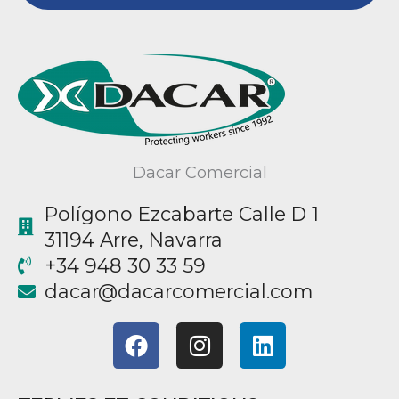
Dacar Comercial
Polígono Ezcabarte Calle D 1
31194 Arre, Navarra
+34 948 30 33 59
@racad
moc.laicremocracad
F
I
L
a
n
i
c
s
n