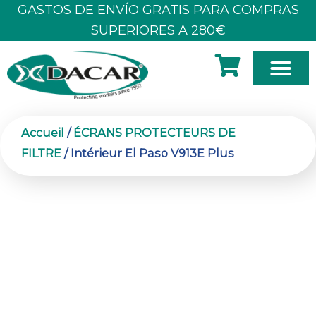
Aller
GASTOS DE ENVÍO GRATIS PARA COMPRAS
au
SUPERIORES A 280€
contenu
À PROPOS DE NOUS
Accueil
/
ÉCRANS PROTECTEURS DE
FILTRE
/ Intérieur El Paso V913E Plus