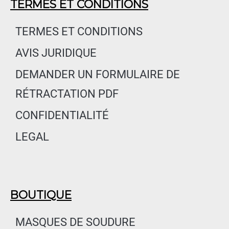
e
t
k
TERMES ET CONDITIONS
b
a
e
o
g
d
TERMES ET CONDITIONS
o
r
i
AVIS JURIDIQUE
k
a
n
m
DEMANDER UN FORMULAIRE DE
RÉTRACTATION PDF
CONFIDENTIALITÉ
LEGAL
BOUTIQUE
MASQUES DE SOUDURE