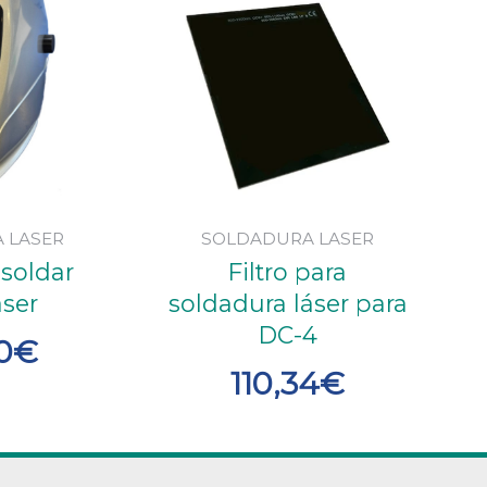
 LASER
SOLDADURA LASER
 soldar
Filtro para
áser
soldadura láser para
DC-4
0
€
110,34
€