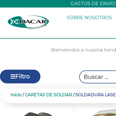
Ir
GASTOS DE ENVÍO
al
SOBRE NOSOTROS
contenido
Bienvenidos a nuestra tiend
Search
Filtro
...
Inicio
/
CARETAS DE SOLDAR
/ SOLDADURA LAS