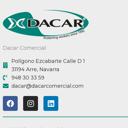
Dacar Comercial
Polígono Ezcabarte Calle D 1
31194 Arre, Navarra
948 30 33 59
@racad
moc.laicremocracad
F
I
L
a
n
i
c
s
n
e
t
k