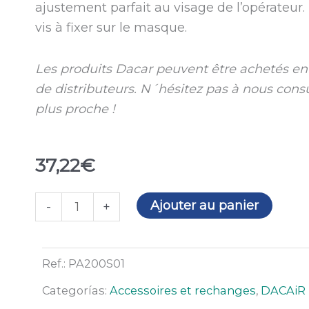
ajustement parfait au visage de l’opérateur.
vis à fixer sur le masque.
Les produits Dacar peuvent être achetés en 
de distributeurs. N´hésitez pas à nous consu
plus proche !
37,22
€
quantité
Ajouter au panier
-
+
de
Joint
facial
Ref.:
PA200S01
WH02
Categorías:
Accessoires et rechanges
,
DACAiR
DACAiR