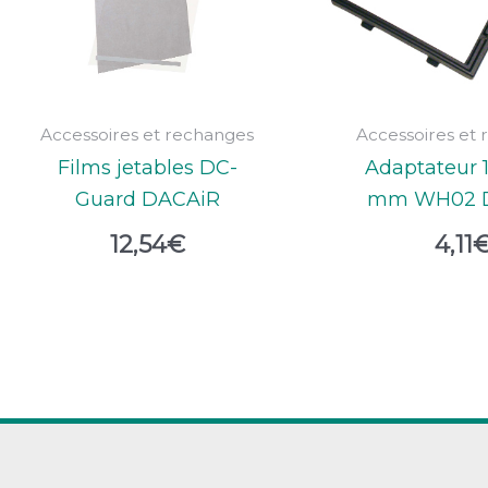
Accessoires et rechanges
Accessoires et
Films jetables DC-
Adaptateur 1
Guard DACAiR
mm WH02 
12,54
€
4,11