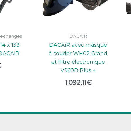
 rechanges
DACAiR
14 x 133
DACAiR avec masque
DACAiR
à souder WH02 Grand
et filtre électronique
€
V969D Plus +
1.092,11
€