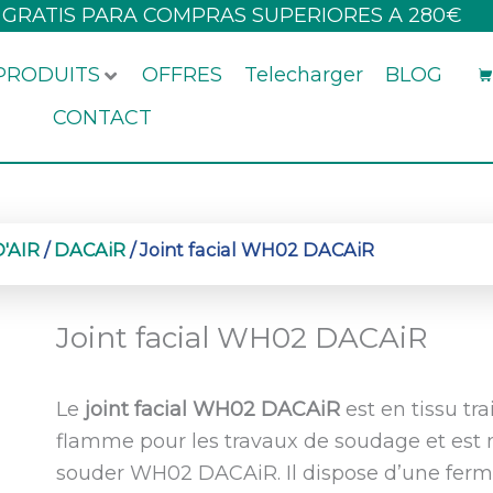
 GRATIS PARA COMPRAS SUPERIORES A 280€
PRODUITS
OFFRES
Telecharger
BLOG
CONTACT
'AIR
/
DACAiR
/ Joint facial WH02 DACAiR
Joint facial WH02 DACAiR
Le
joint facial WH02 DACAiR
est en tissu tr
flamme pour les travaux de soudage et est
souder WH02 DACAiR.
Il dispose d’une fer