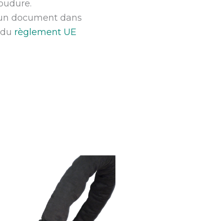
oudure.
t un document dans
s du
règlement UE