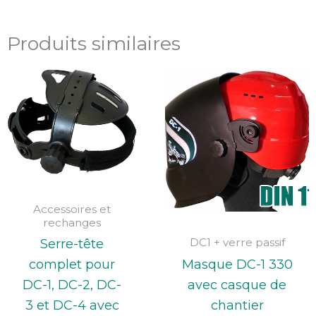
Produits similaires
Plage
de
prix :
77,22€
à
78,77€
Accessoires et
rechanges
DC1 + verre passif
Serre-tête
Masque DC-1 330
complet pour
avec casque de
DC-1, DC-2, DC-
chantier
3 et DC-4 avec