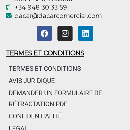
+34 948 30 33 59
@racad
moc.laicremocracad
F
I
L
a
n
i
c
s
n
e
t
k
TERMES ET CONDITIONS
b
a
e
o
g
d
TERMES ET CONDITIONS
o
r
i
AVIS JURIDIQUE
k
a
n
m
DEMANDER UN FORMULAIRE DE
RÉTRACTATION PDF
CONFIDENTIALITÉ
LEGAL