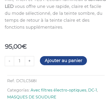
LED
vous offre une vue rapide, claire et facile
du mode sélectionné, de la teinte sombre, du
temps de retour à la teinte claire et des
fonctions supplémentaires.
95,00
€
quantité
Ajouter au panier
-
+
de
Masque
à
Ref.:
DC1LC568I
souder
Categorías:
Avec filtres électro-optiques
,
DC-1
,
DC-
MASQUES DE SOUDURE
1