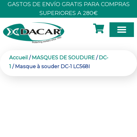
Aller
GASTOS DE ENVÍO GRATIS PARA COMPRAS
au
SUPERIORES A 280€
contenu
À PROPOS DE NOUS
Accueil
/
MASQUES DE SOUDURE
/
DC-
1
/ Masque à souder DC-1 LC568I