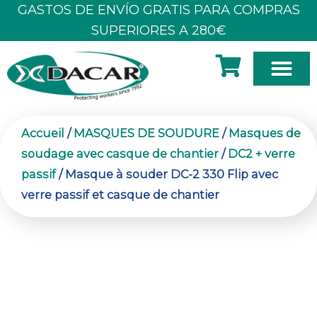
Aller
GASTOS DE ENVÍO GRATIS PARA COMPRAS
au
SUPERIORES A 280€
contenu
À PROPOS DE NOUS
Accueil
/
MASQUES DE SOUDURE
/
Masques de
soudage avec casque de chantier
/
DC2 + verre
passif
/ Masque à souder DC-2 330 Flip avec
verre passif et casque de chantier