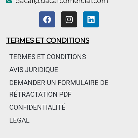
@racad
moc.laicremocracad
F
I
L
a
n
i
c
s
n
e
t
k
TERMES ET CONDITIONS
b
a
e
o
g
d
TERMES ET CONDITIONS
o
r
i
AVIS JURIDIQUE
k
a
n
m
DEMANDER UN FORMULAIRE DE
RÉTRACTATION PDF
CONFIDENTIALITÉ
LEGAL