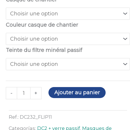
102,67€
de
à
Masque
105,86€
à
Couleur casque de chantier
souder
DC-
2
Teinte du filtre minéral passif
330
Flip
avec
verre
passif
Ajouter au panier
-
+
et
casque
de
Ref.:
DC232_FLIP11
chantier
Categorías:
DC2 + verre passif
,
Masques de