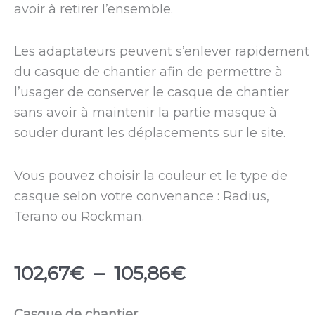
avoir à retirer l’ensemble.
Les adaptateurs peuvent s’enlever rapidement
du casque de chantier afin de permettre à
l’usager de conserver le casque de chantier
sans avoir à maintenir la partie masque à
souder durant les déplacements sur le site.
Vous pouvez choisir la couleur et le type de
casque selon votre convenance : Radius,
Terano ou Rockman.
Plage
102,67
€
–
105,86
€
de
prix :
quantité
Casque de chantier