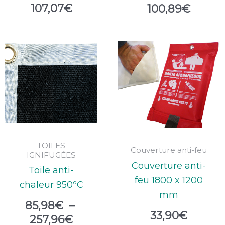
107,07
€
100,89
€
Plage
de
prix :
85,98€
à
257,96€
TOILES
Couverture anti-feu
IGNIFUGÉES
Couverture anti-
Toile anti-
feu 1800 x 1200
chaleur 950ºC
mm
85,98
€
–
33,90
€
257,96
€