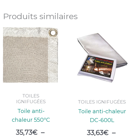
Produits similaires
Plage
Plage
de
de
prix :
prix :
35,73€
33,63
à
à
107,07€
100,8
TOILES
IGNIFUGÉES
TOILES IGNIFUGÉES
Toile anti-
Toile anti-chaleur
chaleur 550ºC
DC-600L
35,73
€
–
33,63
€
–