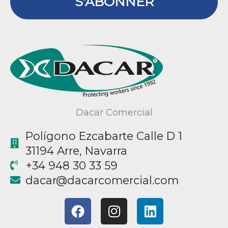
S'ABONNER
Dacar Comercial
Polígono Ezcabarte Calle D 1
31194 Arre, Navarra
+34 948 30 33 59
@racad
moc.laicremocracad
F
I
L
a
n
i