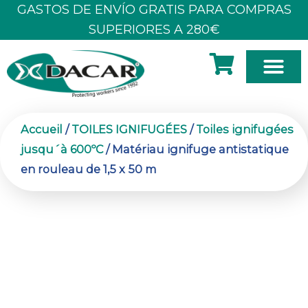
Aller
GASTOS DE ENVÍO GRATIS PARA COMPRAS
au
SUPERIORES A 280€
contenu
À PROPOS DE NOUS
Accueil
/
TOILES IGNIFUGÉES
/
Toiles ignifugées
jusqu´à 600ºC
/ Matériau ignifuge antistatique
en rouleau de 1,5 x 50 m