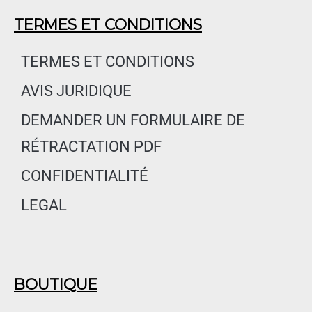
c
s
n
e
t
k
TERMES ET CONDITIONS
b
a
e
o
g
d
TERMES ET CONDITIONS
o
r
i
AVIS JURIDIQUE
k
a
n
m
DEMANDER UN FORMULAIRE DE
RÉTRACTATION PDF
CONFIDENTIALITÉ
LEGAL
BOUTIQUE