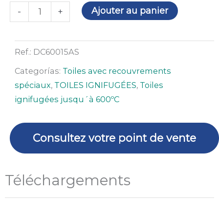
quantité
Ajouter au panier
-
+
de
Matériau
ignifuge
Ref.:
DC60015AS
antistatique
Categorías:
Toiles avec recouvrements
en
spéciaux
,
TOILES IGNIFUGÉES
,
Toiles
rouleau
ignifugées jusqu´à 600ºC
de
1,5
x
Consultez votre point de vente
50
m
Téléchargements