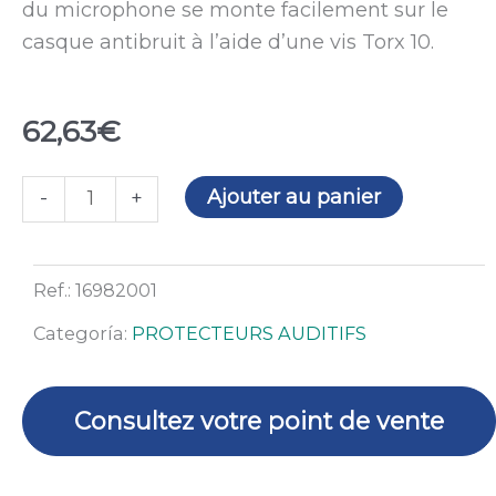
du microphone se monte facilement sur le
casque antibruit à l’aide d’une vis Torx 10.
62,63
€
quantité
Ajouter au panier
-
+
de
Microphone
pour
Ref.:
16982001
oreillettes
Categoría:
PROTECTEURS AUDITIFS
X-
Stream
Consultez votre point de vente