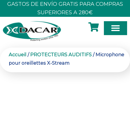
Aller
GASTOS DE ENVÍO GRATIS PARA COMPRAS
au
SUPERIORES A 280€
contenu
À PROPOS DE NOUS
Accueil
/
PROTECTEURS AUDITIFS
/ Microphone
pour oreillettes X-Stream