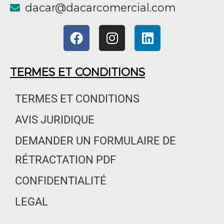
@racad
moc.laicremocracad
F
I
L
a
n
i
c
s
n
e
t
k
TERMES ET CONDITIONS
b
a
e
o
g
d
TERMES ET CONDITIONS
o
r
i
AVIS JURIDIQUE
k
a
n
m
DEMANDER UN FORMULAIRE DE
RÉTRACTATION PDF
CONFIDENTIALITÉ
LEGAL