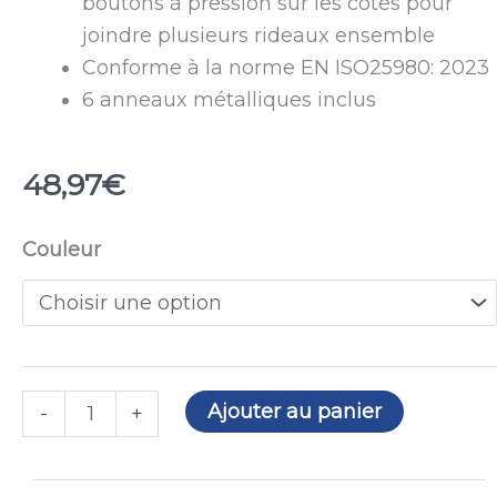
boutons à pression sur les côtés pour
joindre plusieurs rideaux ensemble
Conforme à la norme EN ISO25980: 2023
6 anneaux métalliques inclus
48,97
€
quantité
Couleur
de
Rideau
de
soudage
Transarc
Ajouter au panier
-
+
H
1400