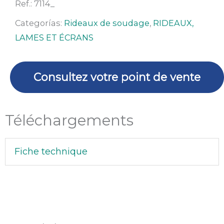
x
Ref.:
7114_
L
Categorías:
Rideaux de soudage
,
RIDEAUX,
1400
LAMES ET ÉCRANS
x
E
0,4
Consultez votre point de vente
mm.
Téléchargements
Fiche technique