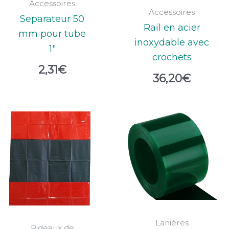
Accessoires
Accessoires
Separateur 50
Rail en acier
mm pour tube
inoxydable avec
1″
crochets
2,31
€
36,20
€
Lanières
Rideaux de