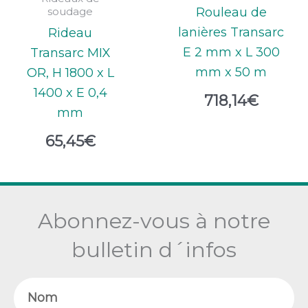
soudage
Rouleau de
lanières Transarc
Rideau
E 2 mm x L 300
Transarc MIX
mm x 50 m
OR, H 1800 x L
1400 x E 0,4
718,14
€
mm
65,45
€
Abonnez-vous à notre
bulletin d´infos
Nom