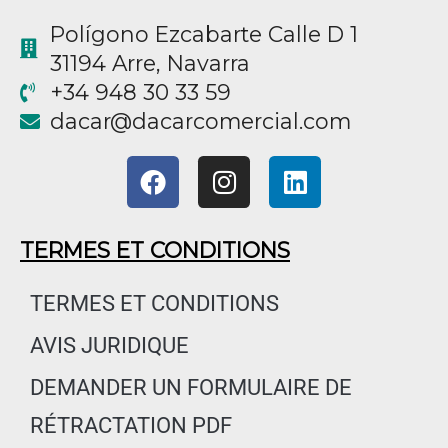
Polígono Ezcabarte Calle D 1
31194 Arre, Navarra
+34 948 30 33 59
@racad
moc.laicremocracad
F
I
L
a
n
i
c
s
n
e
t
k
TERMES ET CONDITIONS
b
a
e
o
g
d
TERMES ET CONDITIONS
o
r
i
AVIS JURIDIQUE
k
a
n
m
DEMANDER UN FORMULAIRE DE
RÉTRACTATION PDF