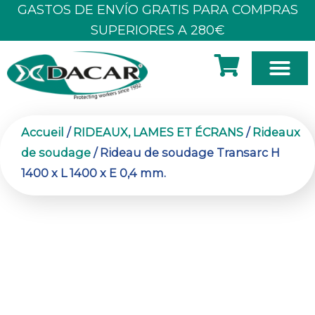
Aller
GASTOS DE ENVÍO GRATIS PARA COMPRAS
au
SUPERIORES A 280€
contenu
À PROPOS DE NOUS
Accueil
/
RIDEAUX, LAMES ET ÉCRANS
/
Rideaux
de soudage
/ Rideau de soudage Transarc H
1400 x L 1400 x E 0,4 mm.