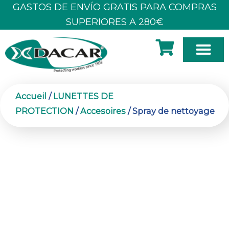
Aller
GASTOS DE ENVÍO GRATIS PARA COMPRAS
au
SUPERIORES A 280€
contenu
À PROPOS DE NOUS
Accueil
/
LUNETTES DE
PROTECTION
/
Accesoires
/ Spray de nettoyage