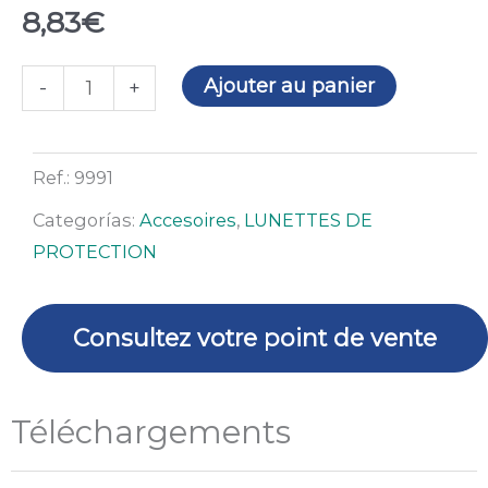
8,83
€
quantité
Ajouter au panier
-
+
de
Spray
de
Ref.:
9991
nettoyage
Categorías:
Accesoires
,
LUNETTES DE
PROTECTION
Consultez votre point de vente
Téléchargements