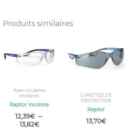
Produits similaires
Plage
de
prix :
12,39€
à
13,82€
Avec oculaires
LUNETTES DE
incolores
PROTECTION
Raptor incolore
Raptor
12,39
€
–
13,70
€
13,82
€