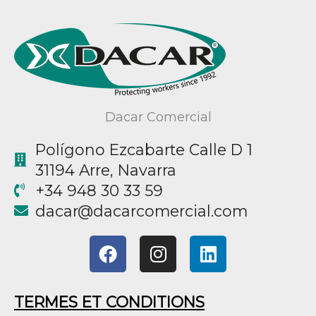
Dacar Comercial
Polígono Ezcabarte Calle D 1
31194 Arre, Navarra
+34 948 30 33 59
@racad
moc.laicremocracad
F
I
L
a
n
i
c
s
n
e
t
k
TERMES ET CONDITIONS