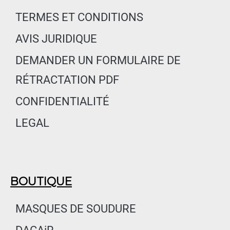
b
a
e
o
g
d
TERMES ET CONDITIONS
o
r
i
AVIS JURIDIQUE
k
a
n
m
DEMANDER UN FORMULAIRE DE
RÉTRACTATION PDF
CONFIDENTIALITÉ
LEGAL
BOUTIQUE
MASQUES DE SOUDURE