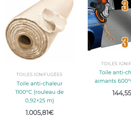
TOILES IGN
Toile anti-c
TOILES IGNIFUGÉES
aimants 600º
Toile anti-chaleur
1100ºC (rouleau de
144,5
0,92×25 m)
1.005,81
€