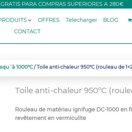
 GRATIS PARA COMPRAS SUPERIORES A 280€
PRODUITS
OFFRES
Telecharger
BLOG
CONTACT
usqu´à 1000ºC
/ Toile anti-chaleur 950ºC (rouleau de 1×
Toile anti-chaleur 950ºC (roul
Rouleau de matériau ignifuge DC-1000 en fi
revêtement en vermiculite