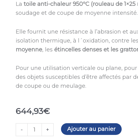
La
toile anti-chaleur 950ºC (rouleau de 1×25
soudage et de coupe de moyenne intensité.
Elle fournit une résistance à l’abrasion et 
isolation thermique, à l´oxidation, contre le
moyenne
, les
étincelles denses et les gratto
Pour une utilisation verticale ou plane, pour
des objets susceptibles d’être affectés par 
de coupe ou de meulage.
644,93
€
quantité
Ajouter au panier
-
+
de