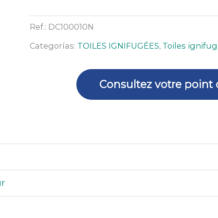
Toile
anti-
Ref.:
DC100010N
chaleur
Categorías:
TOILES IGNIFUGÉES
,
Toiles ignifu
950ºC
(rouleau
de
Consultez votre point
1x25
m)
ur