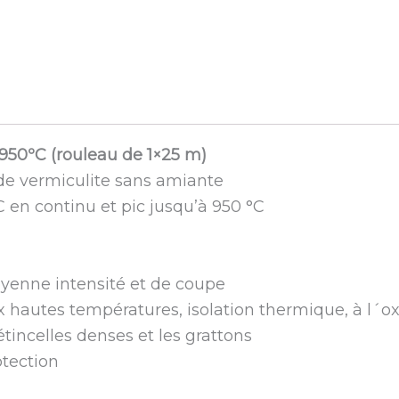
 950ºC (rouleau de 1×25 m)
t de vermiculite sans amiante
C en continu et pic jusqu’à 950 °C
yenne intensité et de coupe
x hautes températures, isolation thermique, à l´ox
tincelles denses et les grattons
otection