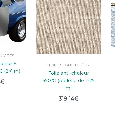
IFUGÉES
haleur 6
TOILES IGNIFUGÉES
C (2×1 m)
Toile anti-chaleur
550ºC (rouleau de 1×25
5
€
m)
319,14
€