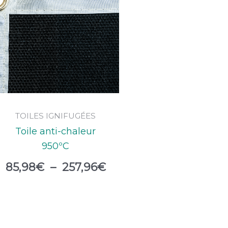
de
prix :
85,98€
à
257,96€
TOILES IGNIFUGÉES
Toile anti-chaleur
950ºC
85,98
€
–
257,96
€