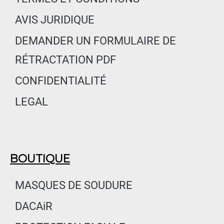
o
r
i
AVIS JURIDIQUE
k
a
n
m
DEMANDER UN FORMULAIRE DE
RÉTRACTATION PDF
CONFIDENTIALITÉ
LEGAL
BOUTIQUE
MASQUES DE SOUDURE
DACAiR