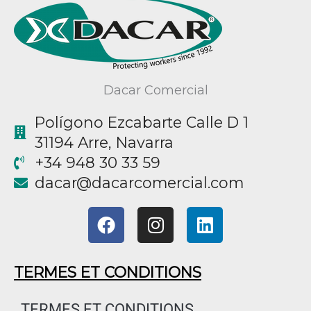
Dacar Comercial
Polígono Ezcabarte Calle D 1
31194 Arre, Navarra
+34 948 30 33 59
@racad
moc.laicremocracad
F
I
L
a
n
i
c
s
n
e
t
k
TERMES ET CONDITIONS
b
a
e
o
g
d
TERMES ET CONDITIONS