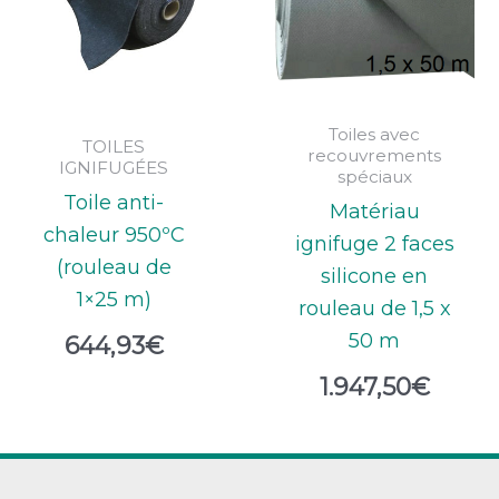
Toiles avec
TOILES
recouvrements
IGNIFUGÉES
spéciaux
Toile anti-
Matériau
chaleur 950ºC
ignifuge 2 faces
(rouleau de
silicone en
1×25 m)
rouleau de 1,5 x
50 m
644,93
€
1.947,50
€