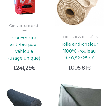
Couverture anti-
feu
TOILES IGNIFUGÉES
Couverture
Toile anti-chaleur
anti-feu pour
1100ºC (rouleau
véhicule
de 0,92×25 m)
(usage unique)
1.005,81
€
1.241,25
€