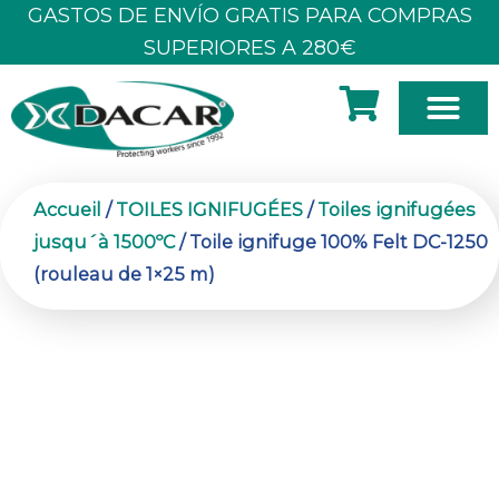
Aller
GASTOS DE ENVÍO GRATIS PARA COMPRAS
au
SUPERIORES A 280€
contenu
À PROPOS DE NOUS
Accueil
/
TOILES IGNIFUGÉES
/
Toiles ignifugées
jusqu´à 1500ºC
/ Toile ignifuge 100% Felt DC-1250
(rouleau de 1×25 m)