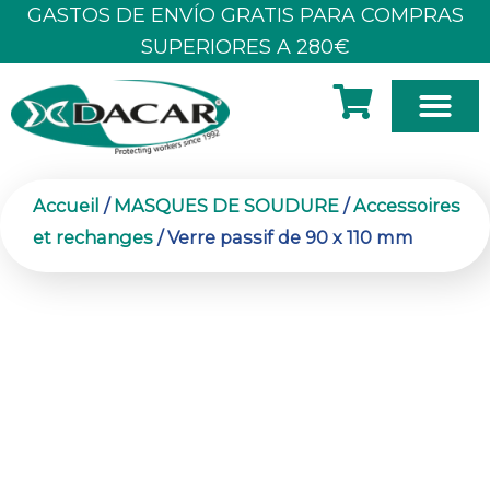
Aller
GASTOS DE ENVÍO GRATIS PARA COMPRAS
au
SUPERIORES A 280€
contenu
À PROPOS DE NOUS
Accueil
/
MASQUES DE SOUDURE
/
Accessoires
et rechanges
/ Verre passif de 90 x 110 mm