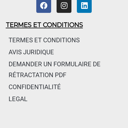
F
I
L
a
n
i
c
s
n
e
t
k
TERMES ET CONDITIONS
b
a
e
o
g
d
TERMES ET CONDITIONS
o
r
i
AVIS JURIDIQUE
k
a
n
m
DEMANDER UN FORMULAIRE DE
RÉTRACTATION PDF
CONFIDENTIALITÉ
LEGAL