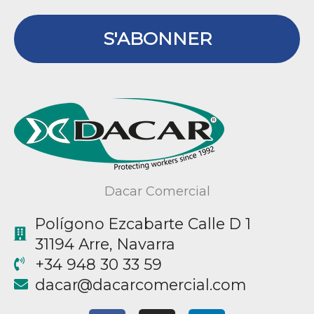
S'ABONNER
Dacar Comercial
Polígono Ezcabarte Calle D 1
31194 Arre, Navarra
+34 948 30 33 59
@racad
moc.laicremocracad