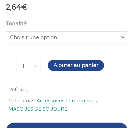
2,64
€
quantité
Tonalité
de
Verre
passif
de
90
Ajouter au panier
-
+
x
110
mm
Ref.:
40_
Categorías:
Accessoires et rechanges
,
MASQUES DE SOUDURE