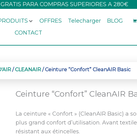
 GRATIS PARA COMPRAS SUPERIORES A 280€
PRODUITS
OFFRES
Telecharger
BLOG
CONTACT
'AIR
/
CLEANAIR
/ Ceinture “Confort” CleanAIR Basic
Ceinture “Confort” CleanAIR Ba
La ceinture « Confort » (CleanAIR Basic) a 
plus grand confort d’utilisation.
Avant textil
résistant aux étincelles.