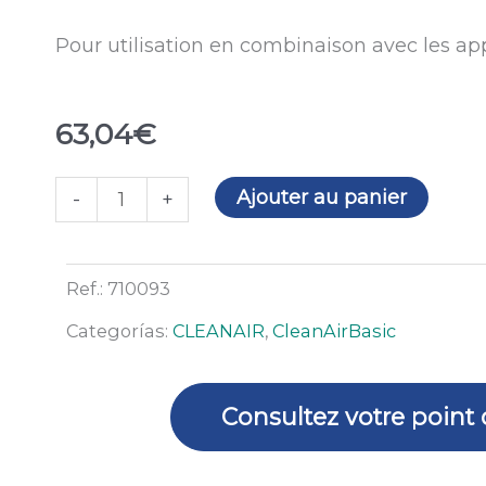
Pour utilisation en combinaison avec les ap
63,04
€
quantité
Ajouter au panier
-
+
de
Ceinture
“Confort”
Ref.:
710093
CleanAIR
Categorías:
CLEANAIR
,
CleanAirBasic
Basic
Consultez votre point