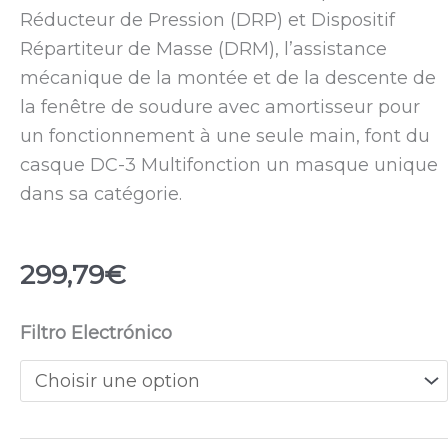
Réducteur de Pression (DRP) et Dispositif
Répartiteur de Masse (DRM), l’assistance
mécanique de la montée et de la descente de
la fenêtre de soudure avec amortisseur pour
un fonctionnement à une seule main, font du
casque DC-3 Multifonction un masque unique
dans sa catégorie.
299,79
€
quantité
Filtro Electrónico
de
Masque
à
souder