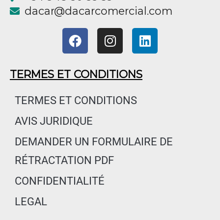
@racad
moc.laicremocracad
F
I
L
a
n
i
c
s
n
e
t
k
TERMES ET CONDITIONS
b
a
e
o
g
d
TERMES ET CONDITIONS
o
r
i
AVIS JURIDIQUE
k
a
n
m
DEMANDER UN FORMULAIRE DE
RÉTRACTATION PDF
CONFIDENTIALITÉ
LEGAL