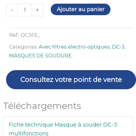
DC-
Ajouter au panier
-
+
3
multifonctions
Ref.:
DC3FE_
Categorías:
Avec filtres électro-optiques
,
DC-3
,
MASQUES DE SOUDURE
Consultez votre point de vente
Téléchargements
Fiche technique Masque à souder DC-3
multifonctions