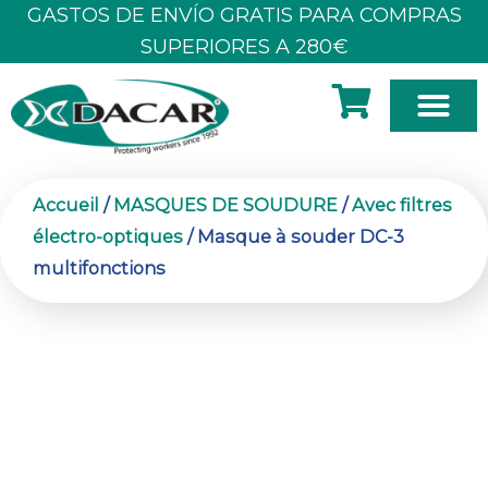
Aller
GASTOS DE ENVÍO GRATIS PARA COMPRAS
au
SUPERIORES A 280€
contenu
À PROPOS DE NOUS
Accueil
/
MASQUES DE SOUDURE
/
Avec filtres
électro-optiques
/ Masque à souder DC-3
multifonctions