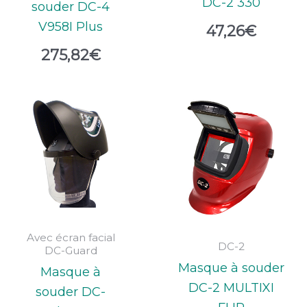
DC-2 330
souder DC-4
V958I Plus
47,26
€
275,82
€
Avec écran facial
DC-2
DC-Guard
Masque à souder
Masque à
DC-2 MULTIXI
souder DC-