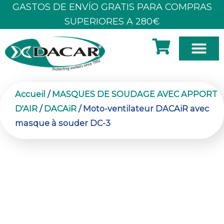
Aller
GASTOS DE ENVÍO GRATIS PARA COMPRAS
au
SUPERIORES A 280€
contenu
À PROPOS DE NOUS
Accueil
/
MASQUES DE SOUDAGE AVEC APPORT
D'AIR
/
DACAiR
/ Moto-ventilateur DACAiR avec
masque à souder DC-3