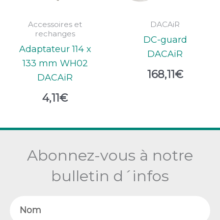
Accessoires et
DACAiR
rechanges
DC-guard
Adaptateur 114 x
DACAiR
133 mm WH02
168,11
€
DACAiR
4,11
€
Abonnez-vous à notre
bulletin d´infos
Nom