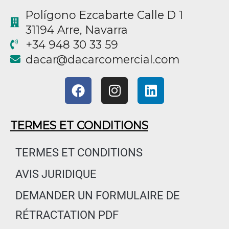
Polígono Ezcabarte Calle D 1
31194 Arre, Navarra
+34 948 30 33 59
@racad
moc.laicremocracad
F
I
L
a
n
i
c
s
n
e
t
k
TERMES ET CONDITIONS
b
a
e
o
g
d
TERMES ET CONDITIONS
o
r
i
AVIS JURIDIQUE
k
a
n
m
DEMANDER UN FORMULAIRE DE
RÉTRACTATION PDF