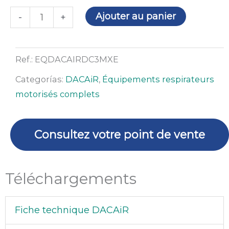
quantité
Ajouter au panier
-
+
de
Moto-
ventilateur
Ref.:
EQDACAIRDC3MXE
DACAiR
Categorías:
DACAiR
,
Équipements respirateurs
avec
motorisés complets
masque
à
souder
Consultez votre point de vente
DC-
3
Téléchargements
Fiche technique DACAiR