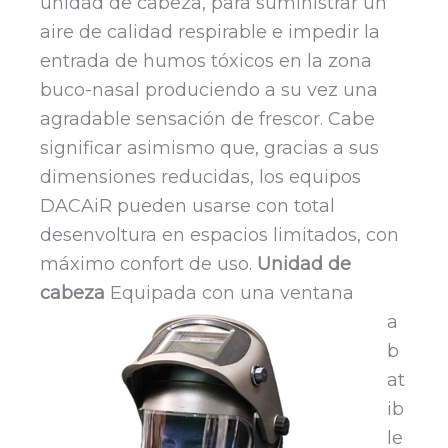
unidad de cabeza, para suministrar un
aire de calidad respirable e impedir la
entrada de humos tóxicos en la zona
buco-nasal produciendo a su vez una
agradable sensación de frescor. Cabe
significar asimismo que, gracias a sus
dimensiones reducidas, los equipos
DACAiR pueden usarse con total
desenvoltura en espacios limitados, con
máximo confort de uso.
Unidad de
cabeza
Equipada con una ventana
a
b
at
ib
le