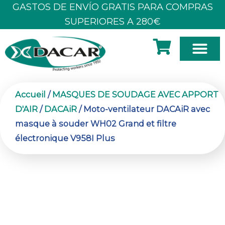
Aller
GASTOS DE ENVÍO GRATIS PARA COMPRAS
au
SUPERIORES A 280€
contenu
À PROPOS DE NOUS
Accueil
/
MASQUES DE SOUDAGE AVEC APPORT
D'AIR
/
DACAiR
/ Moto-ventilateur DACAiR avec
masque à souder WH02 Grand et filtre
électronique V958I Plus