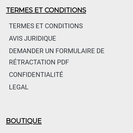
c
s
n
e
t
k
TERMES ET CONDITIONS
b
a
e
o
g
d
TERMES ET CONDITIONS
o
r
i
AVIS JURIDIQUE
k
a
n
m
DEMANDER UN FORMULAIRE DE
RÉTRACTATION PDF
CONFIDENTIALITÉ
LEGAL
BOUTIQUE