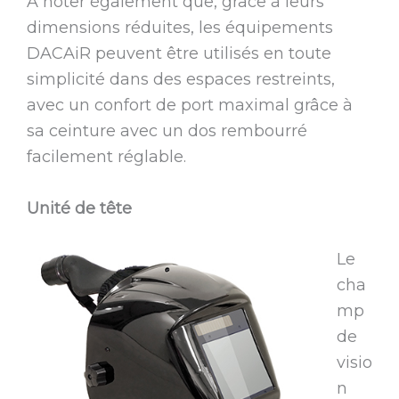
À noter également que, grâce à leurs
dimensions réduites, les équipements
DACAiR peuvent être utilisés en toute
simplicité dans des espaces restreints,
avec un confort de port maximal grâce à
sa ceinture avec un dos rembourré
facilement réglable.
Unité de tête
Le
cha
mp
de
visio
n