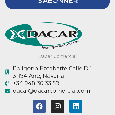
S'ABONNER
Dacar Comercial
Polígono Ezcabarte Calle D 1
31194 Arre, Navarra
+34 948 30 33 59
@racad
moc.laicremocracad
F
I
L
a
n
i