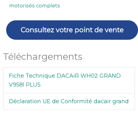
Grand
motorisés complets
et
filtre
électronique
Consultez votre point de vente
V958I
Plus
Téléchargements
Fiche Technique DACAiR WH02 GRAND
V958I PLUS
Déclaration UE de Conformité dacair grand