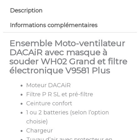
Description
Informations complémentaires
Ensemble Moto-ventilateur
DACAiR avec masque à
souder WH02 Grand et filtre
électronique V9581 Plus
Moteur DACAiR
Filtre P R SL et pré-filtre
Ceinture confort
1 ou 2 batteries (selon l’option
choisie)
Chargeur
Tuyau d’air avec protecteur en