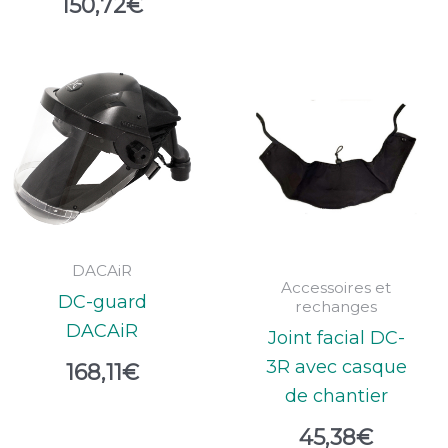
150,72
€
DACAiR
Accessoires et
DC-guard
rechanges
DACAiR
Joint facial DC-
3R avec casque
168,11
€
de chantier
45,38
€