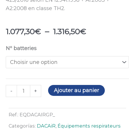
A2:2008 en classe TH2.
Plage
1.077,30
€
–
1.316,50
€
de
prix :
quantité
Nº batteries
1.077,30€
de
à
Moto-
1.316,50€
ventilateur
DACAiR
avec
Ajouter au panier
-
+
masque
à
souder
Ref.:
EQDACAIRGP_
WH02
Categorías:
DACAiR
,
Équipements respirateurs