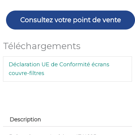
X
105
mm
Consultez votre point de vente
.
Filtres
Téléchargements
EL
PASO
V913E/
Déclaration UE de Conformité écrans
ASPIRE.
couvre-filtres
Sachets
10
u.
Description