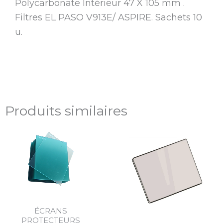
Polycarbonate Intérieur 47 X 105 mm .
Filtres EL PASO V913E/ ASPIRE. Sachets 10
u.
Produits similaires
Plage
de
prix :
25,93€
à
122,43€
ÉCRANS
PROTECTEURS