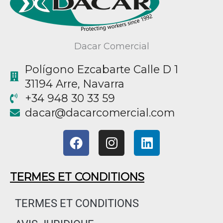
Dacar Comercial
Polígono Ezcabarte Calle D 1
31194 Arre, Navarra
+34 948 30 33 59
@racad
moc.laicremocracad
F
I
L
a
n
i
c
s
n
e
t
k
TERMES ET CONDITIONS
b
a
e
o
g
d
TERMES ET CONDITIONS
o
r
i