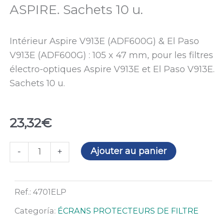
ASPIRE. Sachets 10 u.
Intérieur Aspire V913E (ADF600G) & El Paso
V913E (ADF600G) : 105 x 47 mm, pour les filtres
électro-optiques Aspire V913E et El Paso V913E.
Sachets 10 u.
23,32
€
quantité
Ajouter au panier
-
+
de
Polycarbonate
Intérieur
Ref.:
4701ELP
47
Categoría:
ÉCRANS PROTECTEURS DE FILTRE