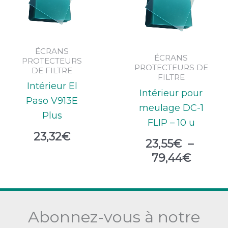
prix :
23,55€
à
79,44
ÉCRANS
ÉCRANS
PROTECTEURS
PROTECTEURS DE
DE FILTRE
FILTRE
Intérieur El
Intérieur pour
Paso V913E
meulage DC-1
Plus
FLIP – 10 u
23,32
€
23,55
€
–
79,44
€
Abonnez-vous à notre