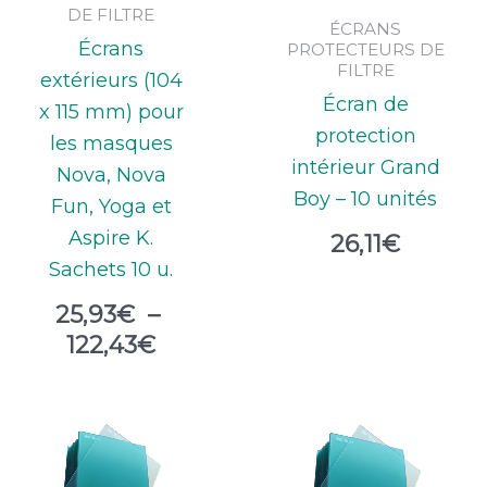
DE FILTRE
ÉCRANS
Écrans
PROTECTEURS DE
FILTRE
extérieurs (104
Écran de
x 115 mm) pour
protection
les masques
intérieur Grand
Nova, Nova
Boy – 10 unités
Fun, Yoga et
Aspire K.
26,11
€
Sachets 10 u.
25,93
€
–
122,43
€
Plage
de