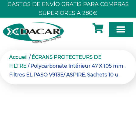
Aller
GASTOS DE ENVÍO GRATIS PARA COMPRAS
au
SUPERIORES A 280€
contenu
À PROPOS DE NOUS
Accueil
/
ÉCRANS PROTECTEURS DE
FILTRE
/ Polycarbonate Intérieur 47 X 105 mm .
Filtres EL PASO V913E/ ASPIRE. Sachets 10 u.