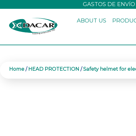
Skip
GASTOS DE ENVÍO
to
ABOUT US
PRODU
content
Home
/
HEAD PROTECTION
/
Safety helmet for elec