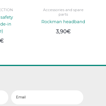
ECTION
Accessories and spare
parts
safety
Rockman headband
ide-in
e)
3,90
€
€
Email