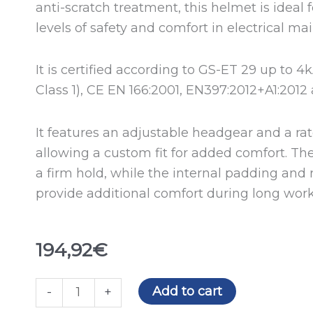
anti-scratch treatment, this helmet is ideal 
levels of safety and comfort in electrical m
It is certified according to GS-ET 29 up to 4
Class 1), CE EN 166:2001, EN397:2012+A1:201
It features an adjustable headgear and a ra
allowing a custom fit for added comfort. Th
a firm hold, while the internal padding an
provide additional comfort during long work
194,92
€
Safety
Add to cart
-
+
helmet