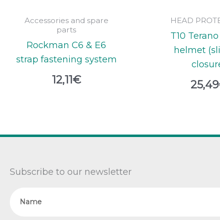
Accessories and spare
HEAD PROT
parts
T10 Terano 
Rockman C6 & E6
helmet (sl
strap fastening system
closur
12,11
€
25,49
Subscribe to our newsletter
Name