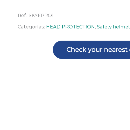
E
PRO
Ref.:
SKYEPRO1
1
Categorías:
HEAD PROTECTION
,
Safety helmet 
with
visor
quantity
Check your nearest 