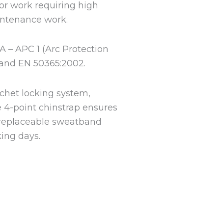
for work requiring high
aintenance work.
kA – APC 1 (Arc Protection
2 and EN 50365:2002.
tchet locking system,
e 4-point chinstrap ensures
d replaceable sweatband
ing days.