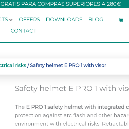
 GRATIS PARA COMPRAS SUPERIORES A 280€
CTS
OFFERS
DOWNLOADS
BLOG
CONTACT
trical risks
/ Safety helmet E PRO 1 with visor
Safety helmet E PRO 1 with vis
The
E PRO 1 safety helmet with integrated cl
protection against arc flash and other haza
environment with electrical risks. Retractabl