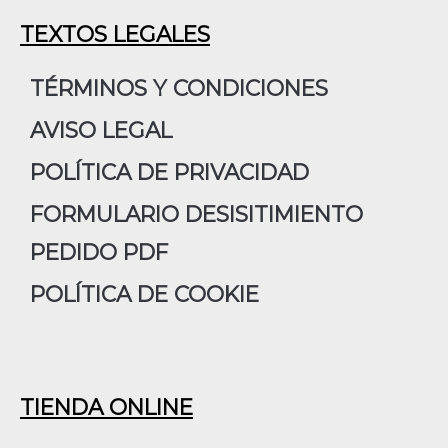
c
s
n
e
t
k
TEXTOS LEGALES
b
a
e
o
g
d
TÉRMINOS Y CONDICIONES
o
r
i
AVISO LEGAL
k
a
n
m
POLÍTICA DE PRIVACIDAD
FORMULARIO DESISITIMIENTO
PEDIDO PDF
POLÍTICA DE COOKIE
TIENDA ONLINE