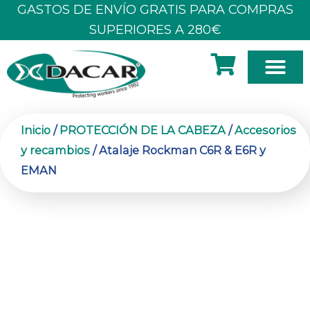
Ir
GASTOS DE ENVÍO GRATIS PARA COMPRAS
al
SUPERIORES A 280€
contenido
SOBRE N
Inicio
/
PROTECCIÓN DE LA CABEZA
/
Accesorios
y recambios
/ Atalaje Rockman C6R & E6R y
EMAN