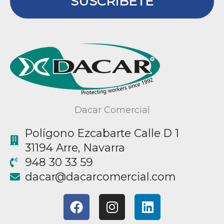
SUSCRÍBETE
Dacar Comercial
Polígono Ezcabarte Calle D 1
31194 Arre, Navarra
948 30 33 59
@racad
moc.laicremocracad
F
I
L
a
n
i