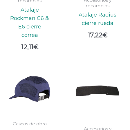
Accesorios y
recambios
recambios
Atalaje
Atalaje Radius
Rockman C6 &
cierre rueda
E6 cierre
17,22
€
correa
12,11
€
Cascos de obra
Accesorios y