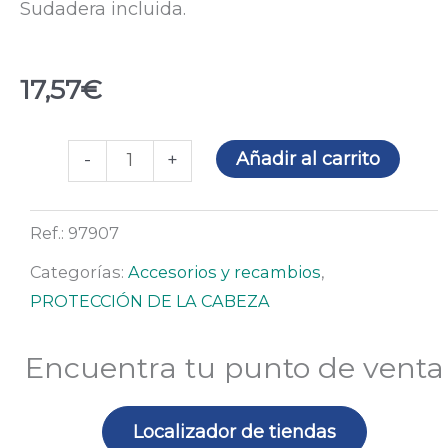
Sudadera incluida.
17,57
€
Atalaje
Añadir al carrito
-
+
Rockman
C6R
Ref.:
97907
&
E6R
Categorías:
Accesorios y recambios
,
y
PROTECCIÓN DE LA CABEZA
EMAN
cantidad
Encuentra tu punto de venta
Localizador de tiendas