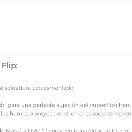
Flip:
de soldadura con esmerilado
ch” para una perfecta sujeción del cubrefiltro fre
 los humos o proyecciones en el espacio comprendi
e Masa) y DRP (Dispositivo Repartidor de Presión