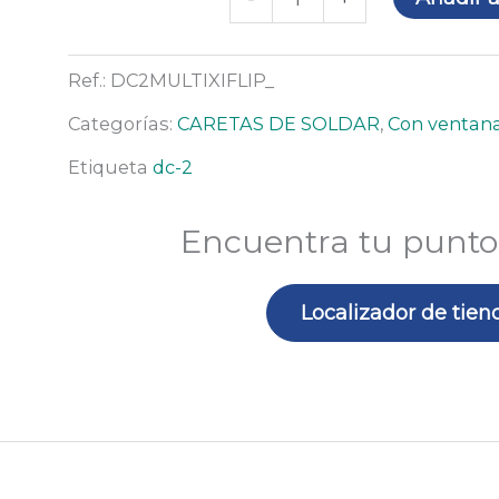
XI
Flip
Ref.:
DC2MULTIXIFLIP_
cantidad
Categorías:
CARETAS DE SOLDAR
,
Con ventana
Etiqueta
dc-2
Encuentra tu punto
Localizador de tien