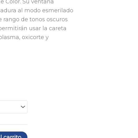
ue Color. Su ventana
ldadura al modo esmerilado
e rango de tonos oscuros
ermitirán usar la careta
plasma, oxicorte y
l carrito