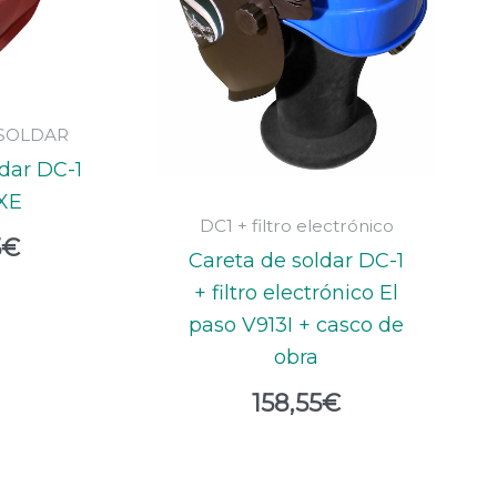
 SOLDAR
ldar DC-1
XE
DC1 + filtro electrónico
5
€
Careta de soldar DC-1
+ filtro electrónico El
paso V913I + casco de
obra
158,55
€