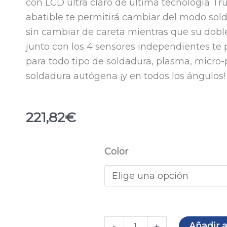
con LCD ultra claro de última tecnología Tr
abatible te permitirá cambiar del modo so
sin cambiar de careta mientras que su dobl
junto con los 4 sensores independientes te p
para todo tipo de soldadura, plasma, micro-
soldadura autógena ¡y en todos los ángulos!
221,82
€
Careta
Color
de
soldar
DC-
2
MULTI
Añadir a
-
+