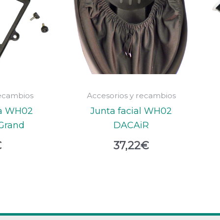
recambios
Accesorios y recambios
ta WH02
Junta facial WH02
 Grand
DACAiR
€
37,22
€