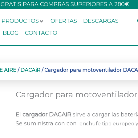
 GRATIS PARA COMPRAS SUPERIORES A 280€
PRODUCTOS
OFERTAS
DESCARGAS
BLOG
CONTACTO
E AIRE
/
DACAiR
/ Cargador para motoventilador DACA
Cargador para motoventilado
El
cargador DACAiR
sirve a cargar las bater
Se suministra con con
enchufe tipo europeo y