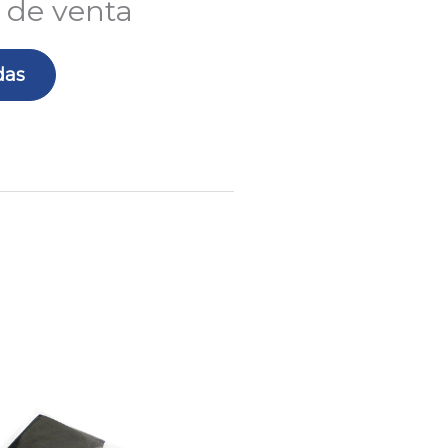
 de venta
das