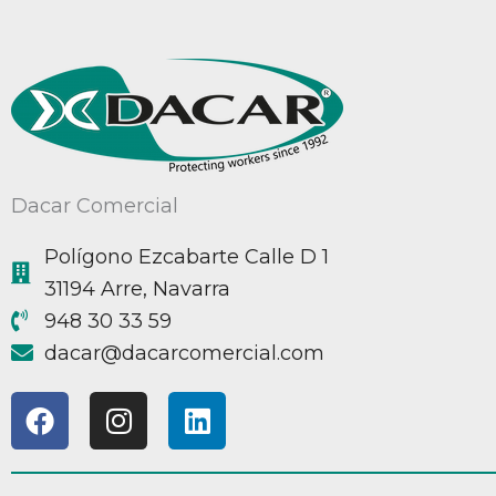
Dacar Comercial
Polígono Ezcabarte Calle D 1
31194 Arre, Navarra
948 30 33 59
@racad
moc.laicremocracad
F
I
L
a
n
i
c
s
n
e
t
k