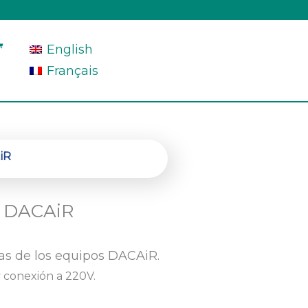
English
Français
iR
r DACAiR
ías de los equipos DACAiR.
 conexión a 220V.