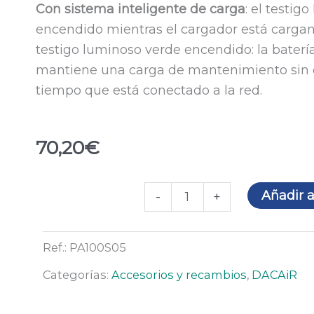
Con sistema inteligente de carga
: el testig
encendido mientras el cargador está cargand
testigo luminoso verde encendido: la baterí
mantiene una carga de mantenimiento sin d
tiempo que está conectado a la red.
70,20
€
Cargador
Añadir a
-
+
para
motoventilador
Ref.:
PA100S05
DACAiR
cantidad
Categorías:
Accesorios y recambios
,
DACAiR