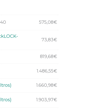
-40
575,08
€
ickLOCK-
73,83
€
819,68
€
1.486,55
€
ltros)
1.660,98
€
ltros)
1.903,97
€