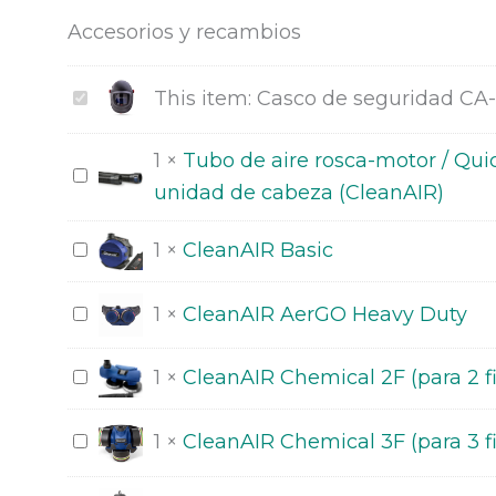
Casco
Accesorios y recambios
de
seguridad
Casco
This item:
Casco de seguridad CA
CA-
de
40
1
×
Tubo de aire rosca-motor / Qu
seguridad
Tubo
cantidad
unidad de cabeza (CleanAIR)
CA-
de
40
aire
CleanAIR
1
×
CleanAIR Basic
rosca-
Basic
motor
CleanAIR
1
×
CleanAIR AerGO Heavy Duty
/
AerGO
QuickLOCK-
CleanAIR
1
×
CleanAIR Chemical 2F (para 2 fi
Heavy
unidad
Chemical
Duty
de
2F
CleanAIR
1
×
CleanAIR Chemical 3F (para 3 fi
cabeza
(para
Chemical