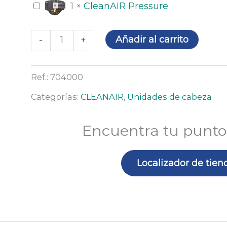
(CleanAIR)
2
3F
CleanAIR
1
×
CleanAIR Pressure
filtros)
(para
Pressure
3
Añadir al carrito
-
+
filtros)
Ref.:
704000
Categorías:
CLEANAIR
,
Unidades de cabeza
Encuentra tu punto
Localizador de tien