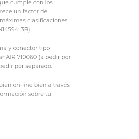
 que cumple con los
frece un factor de
 máximas clasificaciones
N14594: 3B)
ama y conector tipo
anAIR 710060 (a pedir por
pedir por separado.
ien on-line bien a través
nformación sobre tu