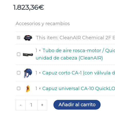
1.823,36
€
CleanAIR
Accesorios y recambios
Chemical
CleanAIR
This item:
CleanAIR Chemical 2F E
2F
Chemical
Ex
1
×
Tubo de aire rosca-motor / Qu
2F
Atex
Tubo
unidad de cabeza (CleanAIR)
Ex
cantidad
de
Atex
aire
Capuz
1
×
Capuz corto CA-1 (con válvula 
rosca-
corto
motor
CA-
Capuz
1
×
Capuz universal CA-10 QuickL
/
1
universal
QuickLOCK-
(con
CA-
Añadir al carrito
-
+
unidad
válvula
10
de