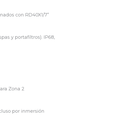
mbinados con RD40X1/7”
s y portafiltros). IP68,
ara Zona 2
cluso por inmersión