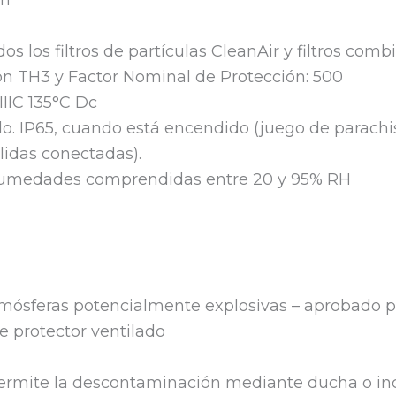
os los filtros de partículas CleanAir y filtros co
ión TH3 y Factor Nominal de Protección: 500
 IIIC 135°C Dc
. IP65, cuando está encendido (juego de parachispa
lidas conectadas).
 humedades comprendidas entre 20 y 95% RH
mósferas potencialmente explosivas – aprobado p
e protector ventilado
permite la descontaminación mediante ducha o in