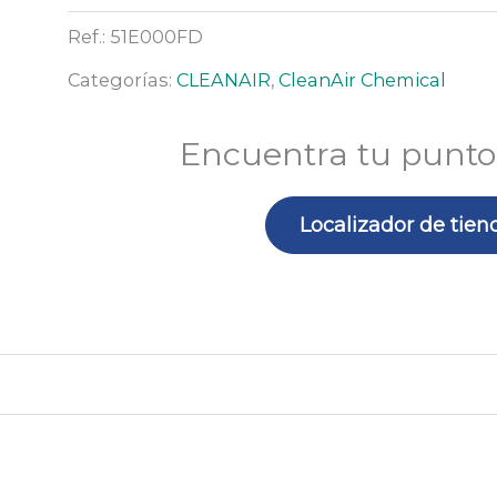
de
QuickLOCK
cabeza
Ref.:
51E000FD
exhalación)
(CleanAIR)
Categorías:
CLEANAIR
,
CleanAir Chemical
Encuentra tu punto
Localizador de tien