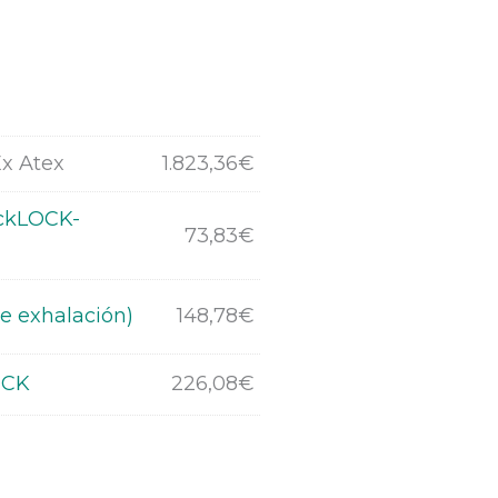
x Atex
1.823,36
€
ickLOCK-
73,83
€
de exhalación)
148,78
€
OCK
226,08
€