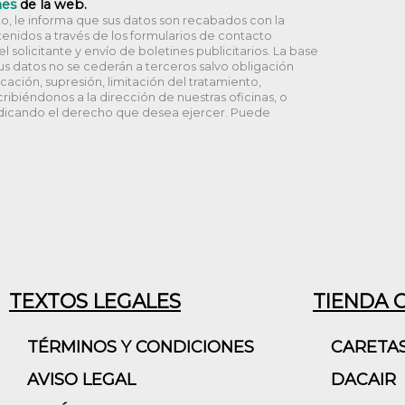
nes
de la web.
, le informa que sus datos son recabados con la
enidos a través de los formularios de contacto
 solicitante y envío de boletines publicitarios. La base
Sus datos no se cederán a terceros salvo obligación
icación, supresión, limitación del tratamiento,
ribiéndonos a la dirección de nuestras oficinas, o
dicando el derecho que desea ejercer. Puede
TEXTOS LEGALES
TIENDA 
TÉRMINOS Y CONDICIONES
CARETA
AVISO LEGAL
DACAIR