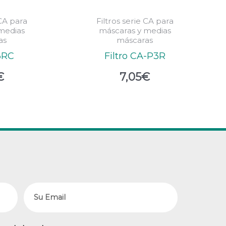
 CA para
Filtros serie CA para
medias
máscaras y medias
as
máscaras
3RC
Filtro CA-P3R
€
7,05
€
Email