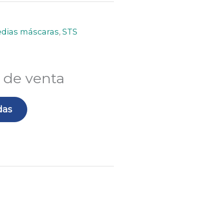
medias máscaras
,
STS
 de venta
das