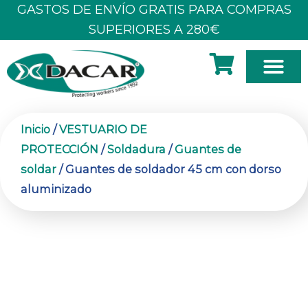
Ir
GASTOS DE ENVÍO GRATIS PARA COMPRAS
al
SUPERIORES A 280€
contenido
SOBRE N
Inicio
/
VESTUARIO DE
PROTECCIÓN
/
Soldadura
/
Guantes de
soldar
/ Guantes de soldador 45 cm con dorso
aluminizado