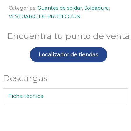
cm
Categorías:
Guantes de soldar
,
Soldadura
,
con
VESTUARIO DE PROTECCIÓN
dorso
aluminizado
Encuentra tu punto de venta
cantidad
Localizador de tiendas
Descargas
Ficha técnica