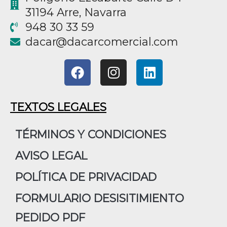
31194 Arre, Navarra
948 30 33 59
@racad
moc.laicremocracad
F
I
L
a
n
i
c
s
n
e
t
k
TEXTOS LEGALES
b
a
e
o
g
d
TÉRMINOS Y CONDICIONES
o
r
i
AVISO LEGAL
k
a
n
m
POLÍTICA DE PRIVACIDAD
FORMULARIO DESISITIMIENTO
PEDIDO PDF