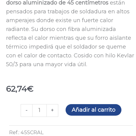
dorso aluminizado
de 45 centímetros
están
pensados para trabajos de soldadura en altos
amperajes donde existe un fuerte calor
radiante. Su dorso con fibra aluminizada
reflecta el calor mientras que su forro aislante
térmico impedirá que el soldador se queme
con el calor de contacto. Cosido con hilo Kevlar
50/3 para una mayor vida útil.
62,74
€
Guantes
Añadir al carrito
-
+
de
soldador
Ref.:
45SCRAL
45