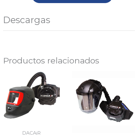
cantidad
Descargas
Productos relacionados
DACAiR