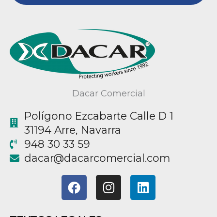
Dacar Comercial
Polígono Ezcabarte Calle D 1
31194 Arre, Navarra
948 30 33 59
@racad
moc.laicremocracad
F
I
L
a
n
i
c
s
n