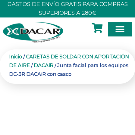
Ir
GASTOS DE ENVÍO GRATIS PARA COMPRAS
al
SUPERIORES A 280€
contenido
SOBRE N
Inicio
/
CARETAS DE SOLDAR CON APORTACIÓN
DE AIRE
/
DACAiR
/ Junta facial para los equipos
DC-3R DACAiR con casco