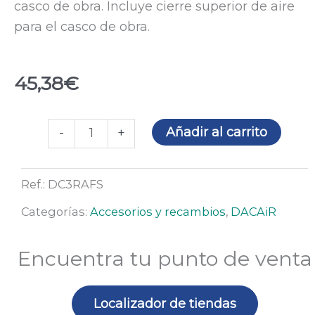
casco de obra. Incluye cierre superior de aire
para el casco de obra.
45,38
€
Junta
Añadir al carrito
-
+
facial
para
Ref.:
DC3RAFS
los
equipos
Categorías:
Accesorios y recambios
,
DACAiR
DC-
3R
Encuentra tu punto de venta
DACAiR
con
Localizador de tiendas
casco