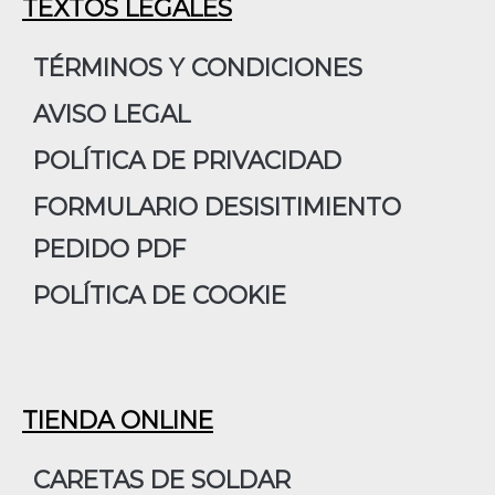
e
t
k
TEXTOS LEGALES
b
a
e
o
g
d
TÉRMINOS Y CONDICIONES
o
r
i
AVISO LEGAL
k
a
n
m
POLÍTICA DE PRIVACIDAD
FORMULARIO DESISITIMIENTO
PEDIDO PDF
POLÍTICA DE COOKIE
TIENDA ONLINE
CARETAS DE SOLDAR