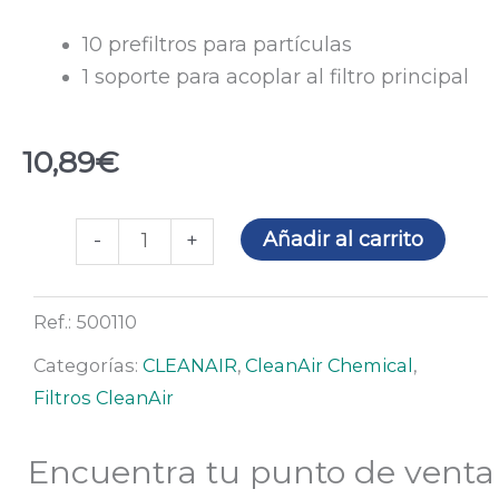
10 prefiltros para partículas
1 soporte para acoplar al filtro principal
10,89
€
Kit
Añadir al carrito
-
+
de
prefiltros
Ref.:
500110
(CleanAIR
Chemical
Categorías:
CLEANAIR
,
CleanAir Chemical
,
2F
Filtros CleanAir
y
3F)
Encuentra tu punto de venta
cantidad