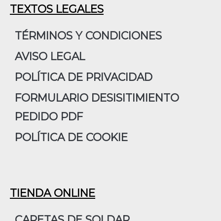
e
t
k
TEXTOS LEGALES
b
a
e
o
g
d
TÉRMINOS Y CONDICIONES
o
r
i
AVISO LEGAL
k
a
n
m
POLÍTICA DE PRIVACIDAD
FORMULARIO DESISITIMIENTO
PEDIDO PDF
POLÍTICA DE COOKIE
TIENDA ONLINE
CARETAS DE SOLDAR