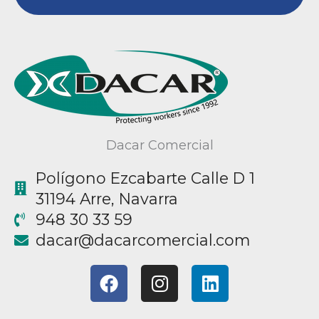
Dacar Comercial
Polígono Ezcabarte Calle D 1
31194 Arre, Navarra
948 30 33 59
@racad
moc.laicremocracad
F
I
L
a
n
i
c
s
n