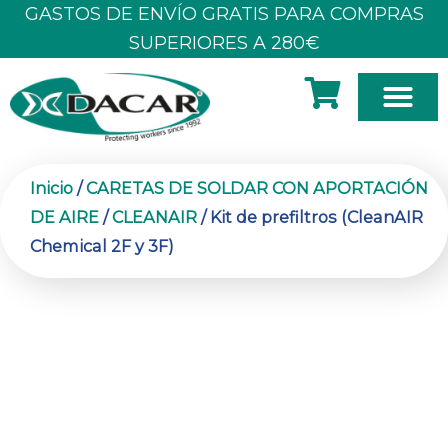
Ir
GASTOS DE ENVÍO GRATIS PARA COMPRAS
al
SUPERIORES A 280€
contenido
SOBRE N
Inicio
/
CARETAS DE SOLDAR CON APORTACIÓN
DE AIRE
/
CLEANAIR
/ Kit de prefiltros (CleanAIR
Chemical 2F y 3F)