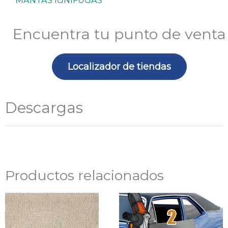
MANTAS IGNÍFUGAS
1
x
Encuentra tu punto de venta
50
m)
Localizador de tiendas
cantidad
Descargas
Productos relacionados