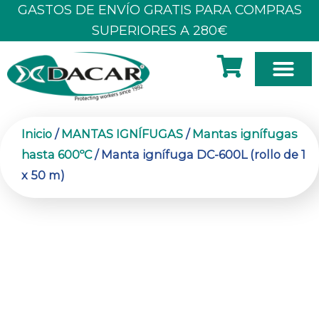
Ir
GASTOS DE ENVÍO GRATIS PARA COMPRAS
al
SUPERIORES A 280€
contenido
SOBRE N
Inicio
/
MANTAS IGNÍFUGAS
/
Mantas ignífugas
hasta 600ºC
/ Manta ignífuga DC-600L (rollo de 1
x 50 m)