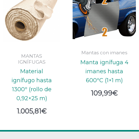
Mantas con imanes
MANTAS
IGNÍFUGAS
Manta ignífuga 4
imanes hasta
Material
600ºC (1×1 m)
ignífugo hasta
1300º (rollo de
109,99
€
0,92×25 m)
1.005,81
€