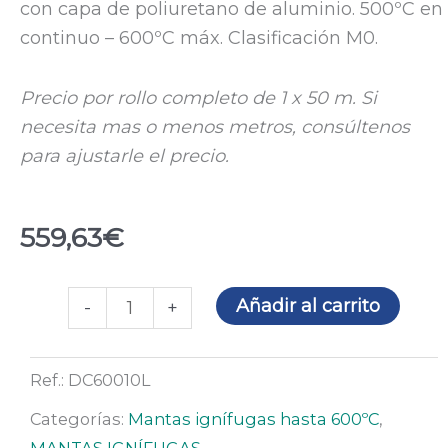
con capa de poliuretano de aluminio. 500ºC en
continuo – 600ºC máx. Clasificación M0.
Precio por rollo completo de 1 x 50 m. Si
necesita mas o menos metros, consúltenos
para ajustarle el precio.
559,63
€
Manta
Añadir al carrito
-
+
ignífuga
DC-
Ref.:
DC60010L
600L
(rollo
Categorías:
Mantas ignífugas hasta 600ºC
,
de