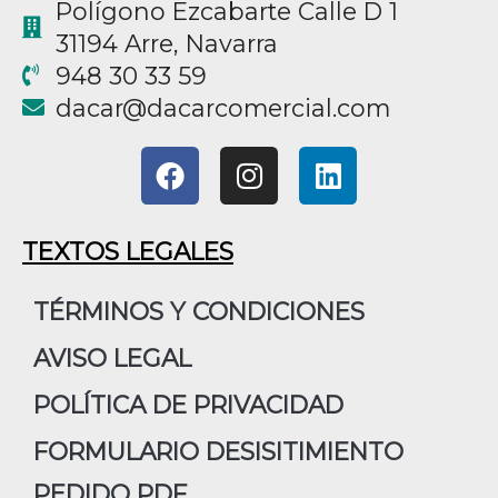
Polígono Ezcabarte Calle D 1
31194 Arre, Navarra
948 30 33 59
@racad
moc.laicremocracad
F
I
L
a
n
i
c
s
n
e
t
k
TEXTOS LEGALES
b
a
e
o
g
d
TÉRMINOS Y CONDICIONES
o
r
i
AVISO LEGAL
k
a
n
m
POLÍTICA DE PRIVACIDAD
FORMULARIO DESISITIMIENTO
PEDIDO PDF