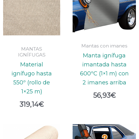
Mantas con imanes
MANTAS
IGNÍFUGAS
Manta ignífuga
Material
imantada hasta
ignífugo hasta
600ºC (1×1 m) con
550º (rollo de
2 imanes arriba
1×25 m)
56,93
€
319,14
€