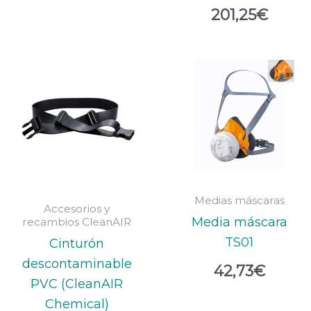
201,25
€
Medias máscaras
Accesorios y
Media máscara
recambios CleanAIR
TS01
Cinturón
descontaminable
42,73
€
PVC (CleanAIR
Chemical)