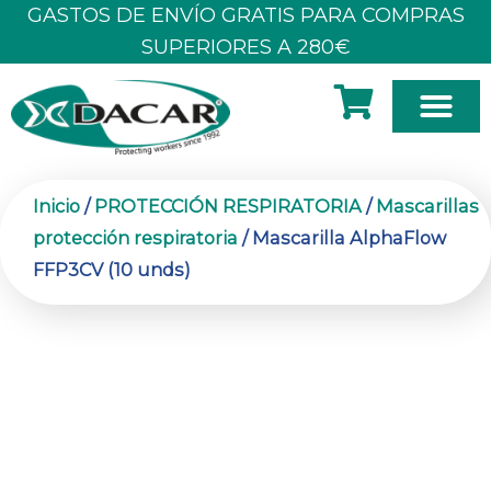
Ir
GASTOS DE ENVÍO GRATIS PARA COMPRAS
al
SUPERIORES A 280€
contenido
SOBRE N
Inicio
/
PROTECCIÓN RESPIRATORIA
/
Mascarillas
protección respiratoria
/ Mascarilla AlphaFlow
FFP3CV (10 unds)