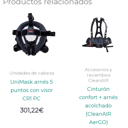
Productos relacionados
Accesorios y
Unidades de cabeza
recambios
CleanAIR
UniMask arnés 5
Cinturón
puntos con visor
confort + arnés
CR1 PC
acolchado
301,22
€
(CleanAIR
AerGO)