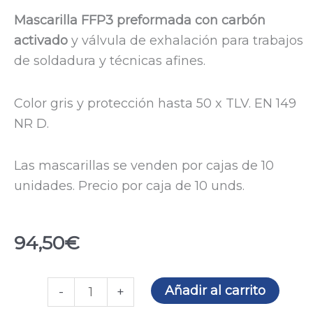
Mascarilla FFP3 preformada con carbón
activado
y válvula de exhalación para trabajos
de soldadura y técnicas afines.
Color gris y protección hasta 50 x TLV. EN 149
NR D.
Las mascarillas se venden por cajas de 10
unidades. Precio por caja de 10 unds.
94,50
€
Mascarilla
Añadir al carrito
-
+
AlphaFlow