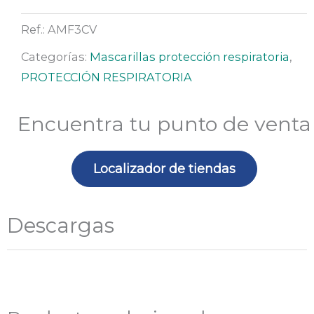
FFP3CV
Ref.:
AMF3CV
(10
unds)
Categorías:
Mascarillas protección respiratoria
,
cantidad
PROTECCIÓN RESPIRATORIA
Encuentra tu punto de venta
Localizador de tiendas
Descargas