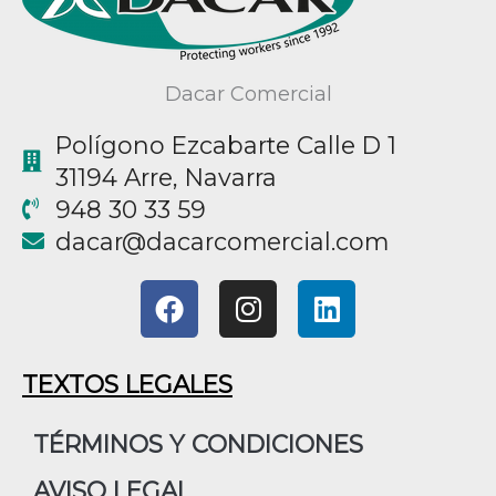
Dacar Comercial
Polígono Ezcabarte Calle D 1
31194 Arre, Navarra
948 30 33 59
@racad
moc.laicremocracad
F
I
L
a
n
i
c
s
n
e
t
k
TEXTOS LEGALES
b
a
e
o
g
d
TÉRMINOS Y CONDICIONES
o
r
i
AVISO LEGAL
k
a
n