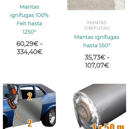
334,40€
107,07
Mantas
ignífugas 100%
MANTAS
Felt hasta
IGNÍFUGAS
1250º
Mantas ignífugas
60,29
€
-
hasta 550º
334,40
€
35,73
€
-
107,07
€