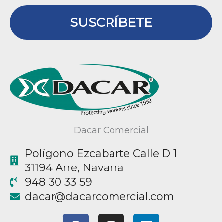
SUSCRÍBETE
Dacar Comercial
Polígono Ezcabarte Calle D 1
31194 Arre, Navarra
948 30 33 59
@racad
moc.laicremocracad
F
I
L