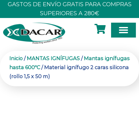
Ir
GASTOS DE ENVÍO GRATIS PARA COMPRAS
al
SUPERIORES A 280€
contenido
SOBRE N
Inicio
/
MANTAS IGNÍFUGAS
/
Mantas ignífugas
hasta 600ºC
/ Material ignífugo 2 caras silicona
(rollo 1,5 x 50 m)