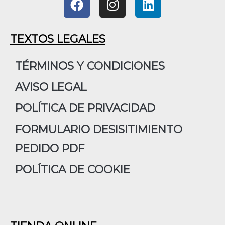
a
n
i
c
s
n
e
t
k
TEXTOS LEGALES
b
a
e
o
g
d
TÉRMINOS Y CONDICIONES
o
r
i
AVISO LEGAL
k
a
n
m
POLÍTICA DE PRIVACIDAD
FORMULARIO DESISITIMIENTO
PEDIDO PDF
POLÍTICA DE COOKIE