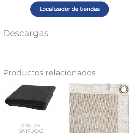
cantidad
Localizador de tiendas
Descargas
Productos relacionados
Rango
Rang
de
de
precios:
precio
desde
desde
60,29€
35,73€
MANTAS
hasta
hasta
IGNÍFUGAS