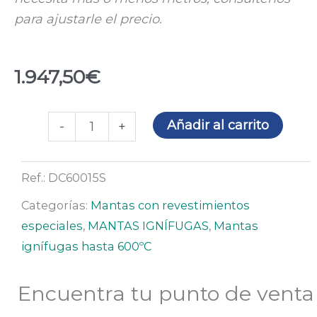
para ajustarle el precio.
1.947,50
€
Material
Añadir al carrito
-
+
ignífugo
2
Ref.:
DC60015S
caras
silicona
Categorías:
Mantas con revestimientos
(rollo
especiales
,
MANTAS IGNÍFUGAS
,
Mantas
1,5
ignífugas hasta 600ºC
x
50
Encuentra tu punto de venta
m)