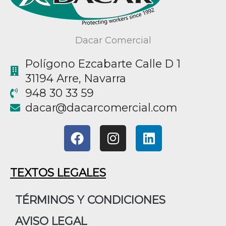
Dacar Comercial
Polígono Ezcabarte Calle D 1
31194 Arre, Navarra
948 30 33 59
@racad
moc.laicremocracad
F
I
L
a
n
i
c
s
n
e
t
k
TEXTOS LEGALES
b
a
e
o
g
d
TÉRMINOS Y CONDICIONES
o
r
i
AVISO LEGAL
k
a
n