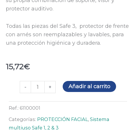
su propia combinación de soporte, visor y
protector auditivo.
Todas las piezas del Safe 3, protector de frente
con arnés son reemplazables y lavables, para
una protección higiénica y duradera.
15,72
€
Safe
Añadir al carrito
-
+
3,
protector
Ref.:
61100001
de
frente
Categorías:
PROTECCIÓN FACIAL
,
Sistema
con
multiuso Safe 1, 2 & 3