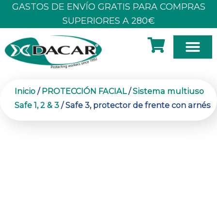
Ir
GASTOS DE ENVÍO GRATIS PARA COMPRAS
al
SUPERIORES A 280€
contenido
SOBRE N
Inicio
/
PROTECCIÓN FACIAL
/
Sistema multiuso
Safe 1, 2 & 3
/ Safe 3, protector de frente con arnés