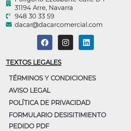
31194 Arre, Navarra
948 30 33 59
@racad
moc.laicremocracad
F
I
L
a
n
i
c
s
n
e
t
k
TEXTOS LEGALES
b
a
e
o
g
d
TÉRMINOS Y CONDICIONES
o
r
i
AVISO LEGAL
k
a
n
m
POLÍTICA DE PRIVACIDAD
FORMULARIO DESISITIMIENTO
PEDIDO PDF