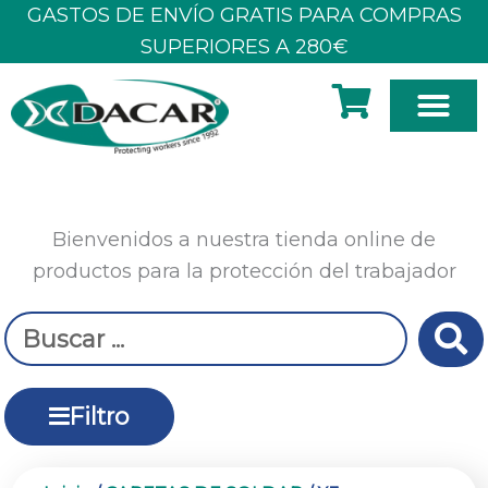
Ir
GASTOS DE ENVÍO GRATIS PARA COMPRAS
al
SUPERIORES A 280€
contenido
SOBRE N
Bienvenidos a nuestra tienda online de
productos para la protección del trabajador
Search
...
Filtro