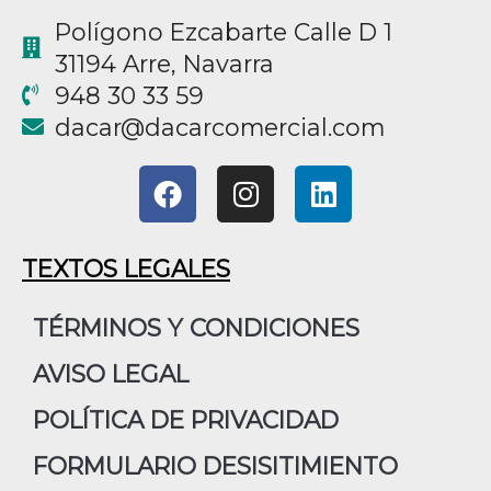
Polígono Ezcabarte Calle D 1
31194 Arre, Navarra
948 30 33 59
@racad
moc.laicremocracad
F
I
L
a
n
i
c
s
n
e
t
k
TEXTOS LEGALES
b
a
e
o
g
d
TÉRMINOS Y CONDICIONES
o
r
i
AVISO LEGAL
k
a
n
m
POLÍTICA DE PRIVACIDAD
FORMULARIO DESISITIMIENTO