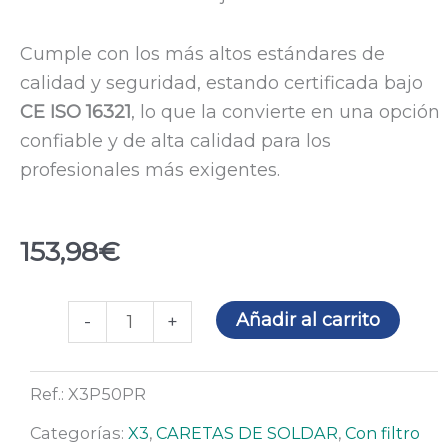
Cumple con los más altos estándares de
calidad y seguridad, estando certificada bajo
CE ISO 16321
, lo que la convierte en una opción
confiable y de alta calidad para los
profesionales más exigentes.
153,98
€
Careta
Añadir al carrito
-
+
de
soldar
Ref.:
X3P50PR
X3
PREDATOR
Categorías:
X3
,
CARETAS DE SOLDAR
,
Con filtro