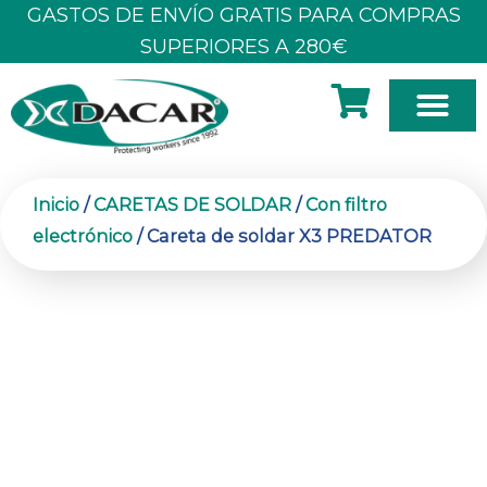
Ir
GASTOS DE ENVÍO GRATIS PARA COMPRAS
al
SUPERIORES A 280€
contenido
SOBRE N
Inicio
/
CARETAS DE SOLDAR
/
Con filtro
electrónico
/ Careta de soldar X3 PREDATOR