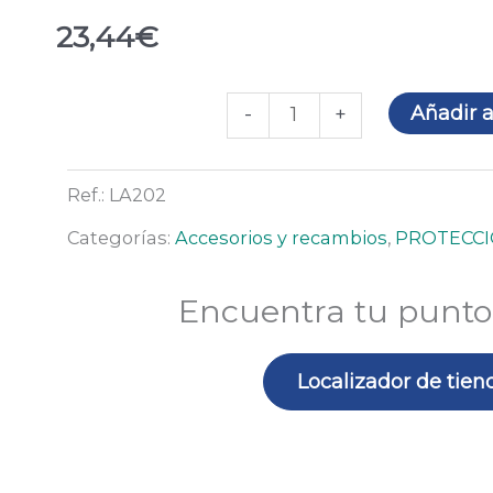
23,44
€
Atalaje
Añadir a
-
+
Terano
cierre
Ref.:
LA202
rueda
cantidad
Categorías:
Accesorios y recambios
,
PROTECCI
Encuentra tu punto
Localizador de tien