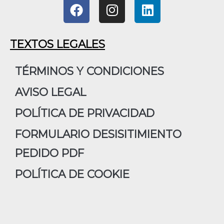
F
I
L
a
n
i
c
s
n
e
t
k
TEXTOS LEGALES
b
a
e
o
g
d
TÉRMINOS Y CONDICIONES
o
r
i
AVISO LEGAL
k
a
n
m
POLÍTICA DE PRIVACIDAD
FORMULARIO DESISITIMIENTO
PEDIDO PDF
POLÍTICA DE COOKIE