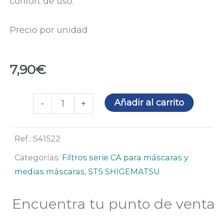
confort de uso.
Precio por unidad
7,90
€
Filtro
Añadir al carrito
-
+
P3RC
cantidad
Ref.:
S41522
Categorías:
Filtros serie CA para máscaras y
medias máscaras
,
STS SHIGEMATSU
Encuentra tu punto de venta