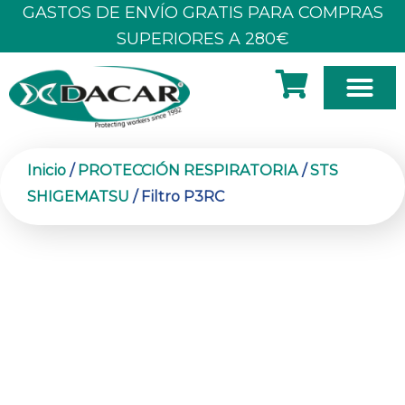
Ir
GASTOS DE ENVÍO GRATIS PARA COMPRAS
al
SUPERIORES A 280€
contenido
SOBRE N
Inicio
/
PROTECCIÓN RESPIRATORIA
/
STS
SHIGEMATSU
/ Filtro P3RC