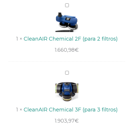
cabeza
CleanAIR
(CleanAIR)
Chemical
2F
(para
2
1
×
CleanAIR Chemical 2F (para 2 filtros)
filtros)
1.660,98
€
CleanAIR
Chemical
3F
(para
3
1
×
CleanAIR Chemical 3F (para 3 filtros)
filtros)
1.903,97
€