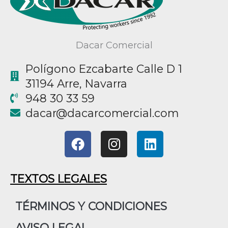
Dacar Comercial
Polígono Ezcabarte Calle D 1
31194 Arre, Navarra
948 30 33 59
@racad
moc.laicremocracad
F
I
L
a
n
i
c
s
n
e
t
k
TEXTOS LEGALES
b
a
e
o
g
d
TÉRMINOS Y CONDICIONES
o
r
i
AVISO LEGAL