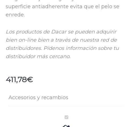
superficie antiadherente evita que el pelo se
enrede.
Los productos de Dacar se pueden adquirir
bien on-line bien a través de nuestra red de
distribuidores. Pídenos información sobre tu
distribuidor más cercano.
411,78
€
Máscara
Accesorios y recambios
facial
integral
Máscara
CF02
facial