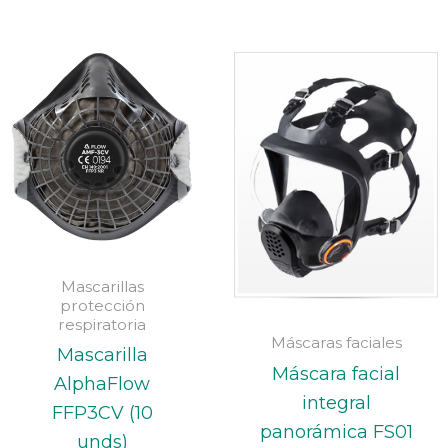
Mascarillas
protección
respiratoria
Máscaras faciales
Mascarilla
Máscara facial
AlphaFlow
integral
FFP3CV (10
panorámica FS01
unds)