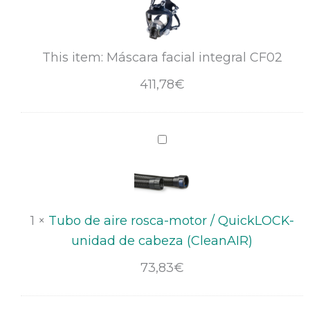
cantidad
integral
CF02
This item:
Máscara facial integral CF02
411,78
€
Tubo
de
aire
rosca-
motor
1
×
Tubo de aire rosca-motor / QuickLOCK-
/
unidad de cabeza (CleanAIR)
QuickLOCK-
73,83
€
unidad
de