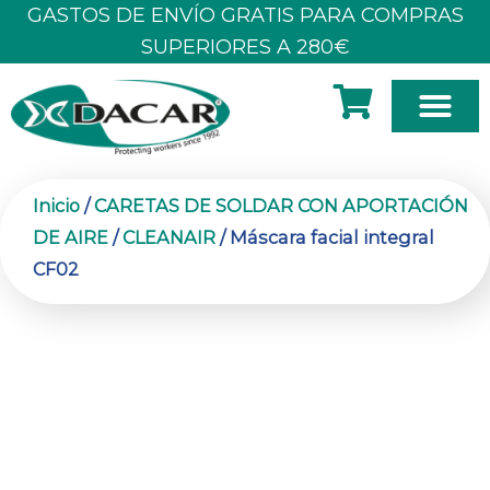
Ir
GASTOS DE ENVÍO GRATIS PARA COMPRAS
al
SUPERIORES A 280€
contenido
SOBRE N
Inicio
/
CARETAS DE SOLDAR CON APORTACIÓN
DE AIRE
/
CLEANAIR
/ Máscara facial integral
CF02