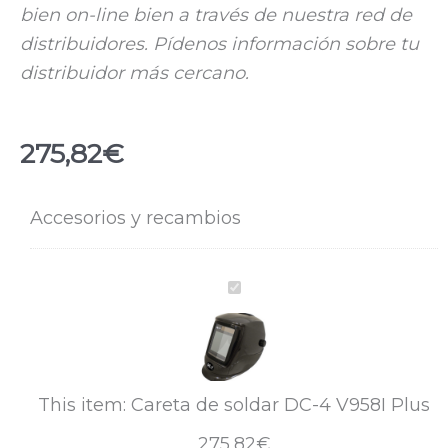
bien on-line bien a través de nuestra red de
distribuidores. Pídenos información sobre tu
distribuidor más cercano.
275,82
€
Careta
Accesorios y recambios
de
soldar
Careta
DC-
de
4
soldar
V958I
DC-
Plus
4
This item:
Careta de soldar DC-4 V958I Plus
cantidad
V958I
275,82
€