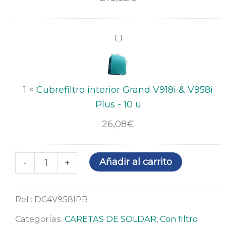
Plus
Cubrefiltro
interior
Grand
V918i
1
×
Cubrefiltro interior Grand V918i & V958i
&
Plus - 10 u
V958i
26,08
€
Plus
-
10
Añadir al carrito
-
+
u
Ref.:
DC4V958IPB
Categorías:
CARETAS DE SOLDAR
,
Con filtro