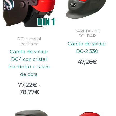
77,22€
hasta
78,77€
CARETAS DE
SOLDAR
DC1 + cristal
Careta de soldar
inactínico
DC-2 330
Careta de soldar
DC-1 con cristal
47,26
€
inactínico + casco
de obra
77,22
€
-
78,77
€