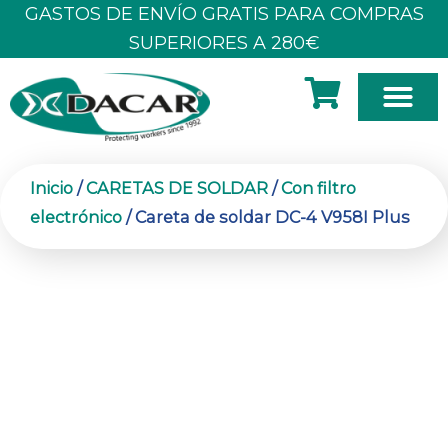
Ir
GASTOS DE ENVÍO GRATIS PARA COMPRAS
al
SUPERIORES A 280€
contenido
SOBRE N
Inicio
/
CARETAS DE SOLDAR
/
Con filtro
electrónico
/ Careta de soldar DC-4 V958I Plus