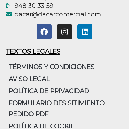
948 30 33 59
@racad
moc.laicremocracad
F
I
L
a
n
i
c
s
n
e
t
k
TEXTOS LEGALES
b
a
e
o
g
d
TÉRMINOS Y CONDICIONES
o
r
i
AVISO LEGAL
k
a
n
m
POLÍTICA DE PRIVACIDAD
FORMULARIO DESISITIMIENTO
PEDIDO PDF
POLÍTICA DE COOKIE